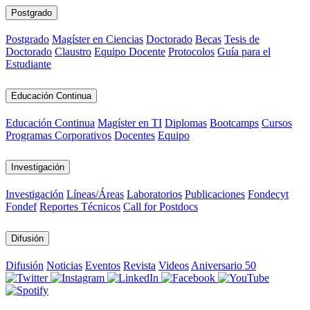
Postgrado
Postgrado
Magíster en Ciencias
Doctorado
Becas
Tesis de
Doctorado
Claustro
Equipo Docente
Protocolos
Guía para el
Estudiante
Educación Continua
Educación Continua
Magíster en TI
Diplomas
Bootcamps
Cursos
Programas Corporativos
Docentes
Equipo
Investigación
Investigación
Líneas/Áreas
Laboratorios
Publicaciones
Fondecyt
Fondef
Reportes Técnicos
Call for Postdocs
Difusión
Difusión
Noticias
Eventos
Revista
Videos
Aniversario 50