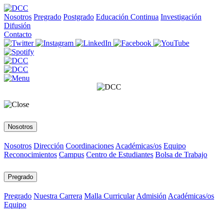
Nosotros
Pregrado
Postgrado
Educación Continua
Investigación
Difusión
Contacto
Nosotros
Nosotros
Dirección
Coordinaciones
Académicas/os
Equipo
Reconocimientos
Campus
Centro de Estudiantes
Bolsa de Trabajo
Pregrado
Pregrado
Nuestra Carrera
Malla Curricular
Admisión
Académicas/os
Equipo