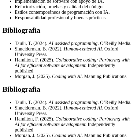
Implementación de software con apoyo de IA.
Refactorización, pruebas y calidad del código.
Estilos contemporáneos de programación con IA.
Responsabilidad profesional y buenas prácticas.
Bibliografía
Taulli, T. (2024).
AI-assisted programming
. O’Reilly Media.
Shneiderman, B. (2022).
Human-centered AI
. Oxford
University Press.
Hamilton, F. (2025).
Collaborative coding: Partnering with
AI for efficient software development.
Independently
published.
Morgan, J. (2025).
Coding with AI.
Manning Publications.
Bibliografía
Taulli, T. (2024).
AI-assisted programming
. O’Reilly Media.
Shneiderman, B. (2022).
Human-centered AI
. Oxford
University Press.
Hamilton, F. (2025).
Collaborative coding: Partnering with
AI for efficient software development.
Independently
published.
Morgan, J. (2025).
Coding with AI.
Manning Publications.