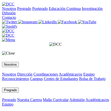
Nosotros
Pregrado
Postgrado
Educación Continua
Investigación
Difusión
Contacto
Nosotros
Nosotros
Dirección
Coordinaciones
Académicas/os
Equipo
Reconocimientos
Campus
Centro de Estudiantes
Bolsa de Trabajo
Pregrado
Pregrado
Nuestra Carrera
Malla Curricular
Admisión
Académicas/os
Equipo