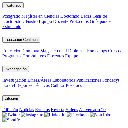
Postgrado
Postgrado
Magíster en Ciencias
Doctorado
Becas
Tesis de
Doctorado
Claustro
Equipo Docente
Protocolos
Guía para el
Estudiante
Educación Continua
Educación Continua
Magíster en TI
Diplomas
Bootcamps
Cursos
Programas Corporativos
Docentes
Equipo
Investigación
Investigación
Líneas/Áreas
Laboratorios
Publicaciones
Fondecyt
Fondef
Reportes Técnicos
Call for Postdocs
Difusión
Difusión
Noticias
Eventos
Revista
Videos
Aniversario 50