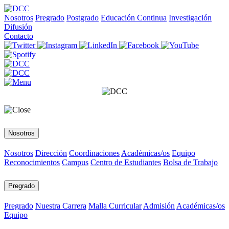
Nosotros
Pregrado
Postgrado
Educación Continua
Investigación
Difusión
Contacto
Nosotros
Nosotros
Dirección
Coordinaciones
Académicas/os
Equipo
Reconocimientos
Campus
Centro de Estudiantes
Bolsa de Trabajo
Pregrado
Pregrado
Nuestra Carrera
Malla Curricular
Admisión
Académicas/os
Equipo