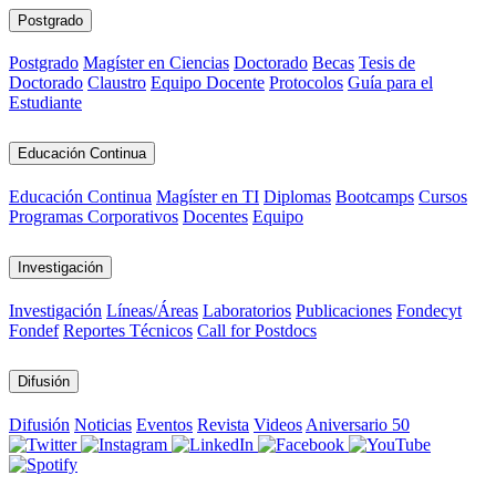
Postgrado
Postgrado
Magíster en Ciencias
Doctorado
Becas
Tesis de
Doctorado
Claustro
Equipo Docente
Protocolos
Guía para el
Estudiante
Educación Continua
Educación Continua
Magíster en TI
Diplomas
Bootcamps
Cursos
Programas Corporativos
Docentes
Equipo
Investigación
Investigación
Líneas/Áreas
Laboratorios
Publicaciones
Fondecyt
Fondef
Reportes Técnicos
Call for Postdocs
Difusión
Difusión
Noticias
Eventos
Revista
Videos
Aniversario 50