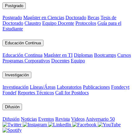
Postgrado
Postgrado
Magíster en Ciencias
Doctorado
Becas
Tesis de
Doctorado
Claustro
Equipo Docente
Protocolos
Guía para el
Estudiante
Educación Continua
Educación Continua
Magíster en TI
Diplomas
Bootcamps
Cursos
Programas Corporativos
Docentes
Equipo
Investigación
Investigación
Líneas/Áreas
Laboratorios
Publicaciones
Fondecyt
Fondef
Reportes Técnicos
Call for Postdocs
Difusión
Difusión
Noticias
Eventos
Revista
Videos
Aniversario 50