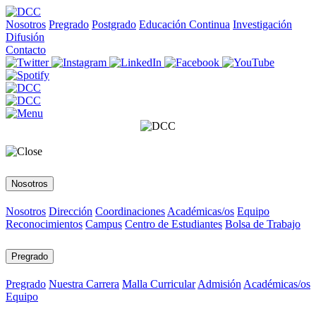
Nosotros
Pregrado
Postgrado
Educación Continua
Investigación
Difusión
Contacto
Nosotros
Nosotros
Dirección
Coordinaciones
Académicas/os
Equipo
Reconocimientos
Campus
Centro de Estudiantes
Bolsa de Trabajo
Pregrado
Pregrado
Nuestra Carrera
Malla Curricular
Admisión
Académicas/os
Equipo