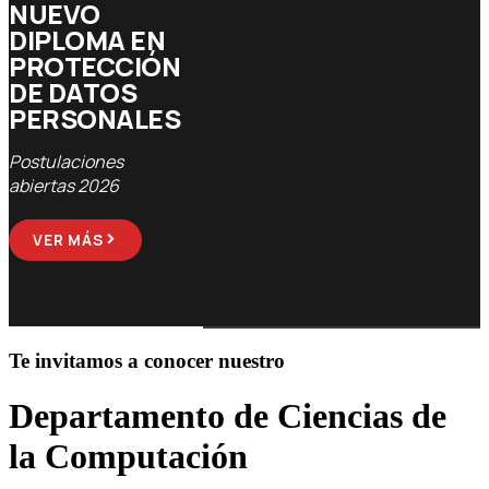
NUEVA
PROCESOS
EDUCACIÓN
NUEVO
EDICIÓN
ELECCIONARIOS
CONTINUA
DIPLOMA EN
REVISTA
VIGENTES
DCC
PROTECCIÓN
BITS
DE DATOS
Elección Representantes
Postulaciones
PERSONALES
Consejo de Facultd y DCC
abiertas 2026
El nuevo
marco legal de
Postulaciones
privacidad y
abiertas 2026
VER MÁS
VER MÁS
ciberseguridad
VER MÁS
VER
MÁS
Te invitamos a conocer nuestro
Departamento de Ciencias de
la Computación