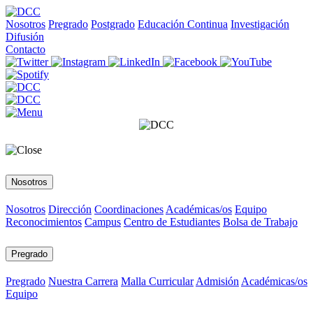
Nosotros
Pregrado
Postgrado
Educación Continua
Investigación
Difusión
Contacto
Nosotros
Nosotros
Dirección
Coordinaciones
Académicas/os
Equipo
Reconocimientos
Campus
Centro de Estudiantes
Bolsa de Trabajo
Pregrado
Pregrado
Nuestra Carrera
Malla Curricular
Admisión
Académicas/os
Equipo