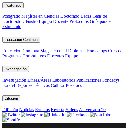
Postgrado
Postgrado
Magíster en Ciencias
Doctorado
Becas
Tesis de
Doctorado
Claustro
Equipo Docente
Protocolos
Guía para el
Estudiante
Educación Continua
Educación Continua
Magíster en TI
Diplomas
Bootcamps
Cursos
Programas Corporativos
Docentes
Equipo
Investigación
Investigación
Líneas/Áreas
Laboratorios
Publicaciones
Fondecyt
Fondef
Reportes Técnicos
Call for Postdocs
Difusión
Difusión
Noticias
Eventos
Revista
Videos
Aniversario 50