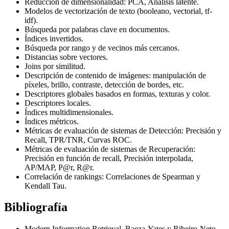
Reducción de dimensionalidad: PCA, Análisis latente.
Modelos de vectorización de texto (booleano, vectorial, tf-
idf).
Búsqueda por palabras clave en documentos.
Índices invertidos.
Búsqueda por rango y de vecinos más cercanos.
Distancias sobre vectores.
Joins por similitud.
Descripción de contenido de imágenes: manipulación de
píxeles, brillo, contraste, detección de bordes, etc.
Descriptores globales basados en formas, texturas y color.
Descriptores locales.
Índices multidimensionales.
Índices métricos.
Métricas de evaluación de sistemas de Detección: Precisión y
Recall, TPR/TNR, Curvas ROC.
Métricas de evaluación de sistemas de Recuperación:
Precisión en función de recall, Precisión interpolada,
AP/MAP, P@r, R@r.
Correlación de rankings: Correlaciones de Spearman y
Kendall Tau.
Bibliografía
Modern Information Retrieval. Baeza-Yates y Ribeiro-Neto.