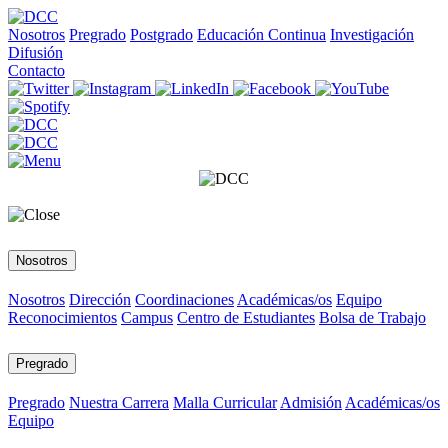
Nosotros
Pregrado
Postgrado
Educación Continua
Investigación
Difusión
Contacto
Nosotros
Nosotros
Dirección
Coordinaciones
Académicas/os
Equipo
Reconocimientos
Campus
Centro de Estudiantes
Bolsa de Trabajo
Pregrado
Pregrado
Nuestra Carrera
Malla Curricular
Admisión
Académicas/os
Equipo