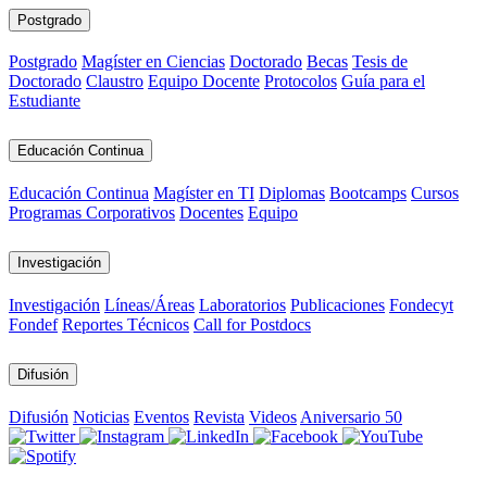
Postgrado
Postgrado
Magíster en Ciencias
Doctorado
Becas
Tesis de
Doctorado
Claustro
Equipo Docente
Protocolos
Guía para el
Estudiante
Educación Continua
Educación Continua
Magíster en TI
Diplomas
Bootcamps
Cursos
Programas Corporativos
Docentes
Equipo
Investigación
Investigación
Líneas/Áreas
Laboratorios
Publicaciones
Fondecyt
Fondef
Reportes Técnicos
Call for Postdocs
Difusión
Difusión
Noticias
Eventos
Revista
Videos
Aniversario 50