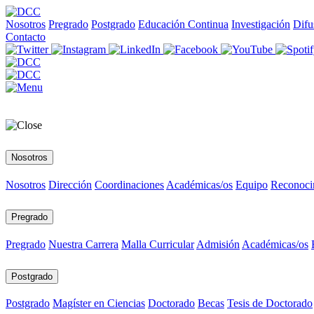
Nosotros
Pregrado
Postgrado
Educación Continua
Investigación
Difu
Contacto
Nosotros
Nosotros
Dirección
Coordinaciones
Académicas/os
Equipo
Reconoci
Pregrado
Pregrado
Nuestra Carrera
Malla Curricular
Admisión
Académicas/os
Postgrado
Postgrado
Magíster en Ciencias
Doctorado
Becas
Tesis de Doctorado