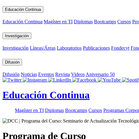
Educación Continua
Educación Continua
Magíster en TI
Diplomas
Bootcamps
Cursos
Pro
Investigación
Investigación
Líneas/Áreas
Laboratorios
Publicaciones
Fondecyt
Fon
Difusión
Difusión
Noticias
Eventos
Revista
Videos
Aniversario 50
Educación Continua
Magíster en TI
Diplomas
Bootcamps
Cursos
Programas Corpor
Programa de Curso