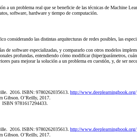
lución a un problema real que se beneficie de las técnicas de Machine L
 datos, software, hardware y tiempo de computación.
o considerando las distintas arquitecturas de redes posibles, las especi
s de software especializadas, y compararlo con otros modelos implemen
onales profundas, entendiendo cómo modificar (hiper)parámetros, cuánd
iores para mejorar la solución a un problema en cuestión, y, de ser nec
ville. 2016. ISBN: 9780262035613.
http://www.deeplearningbook.org/
am Gibson. O’Reilly, 2017.
17 ISBN 9781617294433.
ville. 2016. ISBN: 9780262035613.
http://www.deeplearningbook.org/
am Gibson. O’Reilly, 2017.