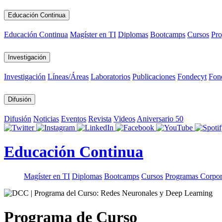
Educación Continua
Educación Continua
Magíster en TI
Diplomas
Bootcamps
Cursos
Pro
Investigación
Investigación
Líneas/Áreas
Laboratorios
Publicaciones
Fondecyt
Fon
Difusión
Difusión
Noticias
Eventos
Revista
Videos
Aniversario 50
Educación Continua
Magíster en TI
Diplomas
Bootcamps
Cursos
Programas Corpor
Programa de Curso