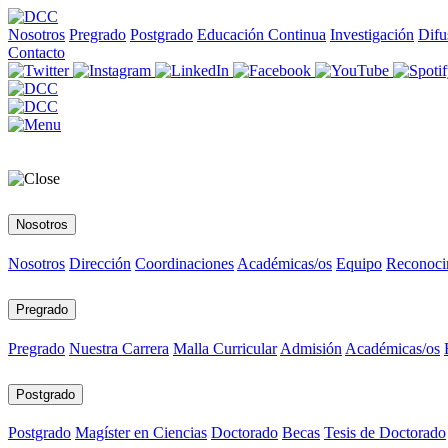
Nosotros
Pregrado
Postgrado
Educación Continua
Investigación
Difu
Contacto
Nosotros
Nosotros
Dirección
Coordinaciones
Académicas/os
Equipo
Reconoci
Pregrado
Pregrado
Nuestra Carrera
Malla Curricular
Admisión
Académicas/os
Postgrado
Postgrado
Magíster en Ciencias
Doctorado
Becas
Tesis de Doctorado