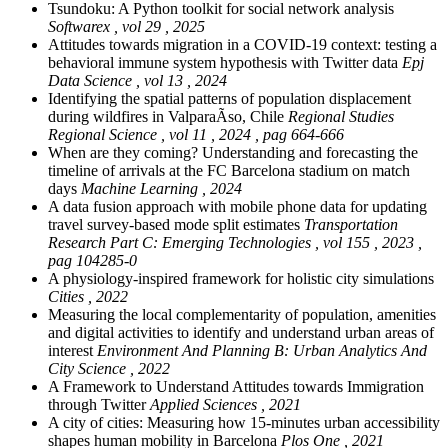
Tsundoku: A Python toolkit for social network analysis
Softwarex , vol 29 , 2025
Attitudes towards migration in a COVID-19 context: testing a
behavioral immune system hypothesis with Twitter data
Epj
Data Science , vol 13 , 2024
Identifying the spatial patterns of population displacement
during wildfires in ValparaÃ­so, Chile
Regional Studies
Regional Science , vol 11 , 2024 , pag 664-666
When are they coming? Understanding and forecasting the
timeline of arrivals at the FC Barcelona stadium on match
days
Machine Learning , 2024
A data fusion approach with mobile phone data for updating
travel survey-based mode split estimates
Transportation
Research Part C: Emerging Technologies , vol 155 , 2023 ,
pag 104285-0
A physiology-inspired framework for holistic city simulations
Cities , 2022
Measuring the local complementarity of population, amenities
and digital activities to identify and understand urban areas of
interest
Environment And Planning B: Urban Analytics And
City Science , 2022
A Framework to Understand Attitudes towards Immigration
through Twitter
Applied Sciences , 2021
A city of cities: Measuring how 15-minutes urban accessibility
shapes human mobility in Barcelona
Plos One , 2021