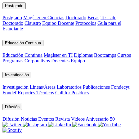
Postgrado
Postgrado
Magíster en Ciencias
Doctorado
Becas
Tesis de
Doctorado
Claustro
Equipo Docente
Protocolos
Guía para el
Estudiante
Educación Continua
Educación Continua
Magíster en TI
Diplomas
Bootcamps
Cursos
Programas Corporativos
Docentes
Equipo
Investigación
Investigación
Líneas/Áreas
Laboratorios
Publicaciones
Fondecyt
Fondef
Reportes Técnicos
Call for Postdocs
Difusión
Difusión
Noticias
Eventos
Revista
Videos
Aniversario 50