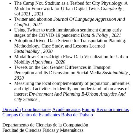
The Camp Nou Stadium as a Testbed for City Physiology: A
Modular Framework for Urban Digital Twins
Complexity ,
vol 2021 , 2021
Twitter and abortion
Journal Of Language Aggression And
Conflict , 2021
Using Twitter to track immigration sentiment during early
stages of the COVID-19 pandemic
Data & Policy , 2021
Adoption-Driven Data Science for Transportation Planning:
Methodology, Case Study, and Lessons Learned
Sustainability , 2020
Modalflow: Cross-Origin Flow Data Visualization for Urban
Mobility
Algorithms , 2020
Tweets on the Go: Gender Differences in Transport
Perception and Its Discussion on Social Media
Sustainability ,
2020
Measuring the local complementarity of population, amenities
and digital activities to identify and understand urban areas of
interest
Environment And Planning B-Urban Analytics And
City Science ,
Dirección
Coordinaciones
Académicas/os
Equipo
Reconocimientos
Campus
Centro de Estudiantes
Bolsa de Trabajo
Departamento de Ciencias de la Computación
Facultad de Ciencias Físicas y Matemáticas