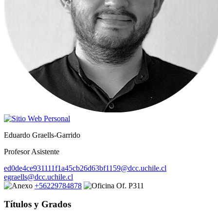
Eduardo Graells-Garrido
Profesor Asistente
ed0de4ce931111f1a45cb26d63bf1159@dcc.uchile.cl
egraells@dcc.uchile.cl
+56229784878
Of. P311
Títulos y Grados