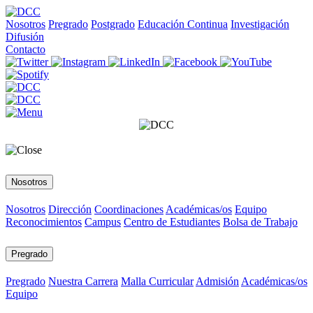
Nosotros
Pregrado
Postgrado
Educación Continua
Investigación
Difusión
Contacto
Nosotros
Nosotros
Dirección
Coordinaciones
Académicas/os
Equipo
Reconocimientos
Campus
Centro de Estudiantes
Bolsa de Trabajo
Pregrado
Pregrado
Nuestra Carrera
Malla Curricular
Admisión
Académicas/os
Equipo