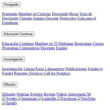
Postgrado
Postgrado
Magíster en Ciencias
Doctorado
Becas
Tesis de
Doctorado
Claustro
Equipo Docente
Protocolos
Guía para el
Estudiante
Educación Continua
Educación Continua
Magíster en TI
Diplomas
Bootcamps
Cursos
Programas Corporativos
Docentes
Equipo
Investigación
Investigación
Líneas/Áreas
Laboratorios
Publicaciones
Fondecyt
Fondef
Reportes Técnicos
Call for Postdocs
Difusión
Difusión
Noticias
Eventos
Revista
Videos
Aniversario 50