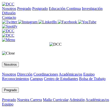
Nosotros
Pregrado
Postgrado
Educación Continua
Investigación
Difusión
Contacto
Nosotros
Nosotros
Dirección
Coordinaciones
Académicas/os
Equipo
Reconocimientos
Campus
Centro de Estudiantes
Bolsa de Trabajo
Pregrado
Pregrado
Nuestra Carrera
Malla Curricular
Admisión
Académicas/os
Equipo