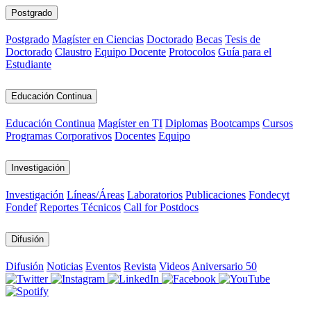
Postgrado
Postgrado
Magíster en Ciencias
Doctorado
Becas
Tesis de
Doctorado
Claustro
Equipo Docente
Protocolos
Guía para el
Estudiante
Educación Continua
Educación Continua
Magíster en TI
Diplomas
Bootcamps
Cursos
Programas Corporativos
Docentes
Equipo
Investigación
Investigación
Líneas/Áreas
Laboratorios
Publicaciones
Fondecyt
Fondef
Reportes Técnicos
Call for Postdocs
Difusión
Difusión
Noticias
Eventos
Revista
Videos
Aniversario 50