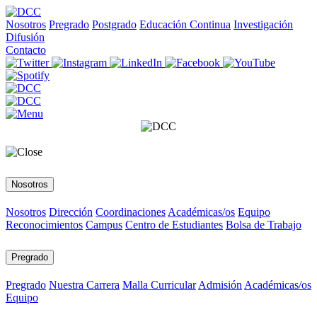
Nosotros
Pregrado
Postgrado
Educación Continua
Investigación
Difusión
Contacto
Nosotros
Nosotros
Dirección
Coordinaciones
Académicas/os
Equipo
Reconocimientos
Campus
Centro de Estudiantes
Bolsa de Trabajo
Pregrado
Pregrado
Nuestra Carrera
Malla Curricular
Admisión
Académicas/os
Equipo