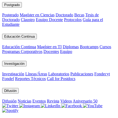
Postgrado
Postgrado
Magíster en Ciencias
Doctorado
Becas
Tesis de
Doctorado
Claustro
Equipo Docente
Protocolos
Guía para el
Estudiante
Educación Continua
Educación Continua
Magíster en TI
Diplomas
Bootcamps
Cursos
Programas Corporativos
Docentes
Equipo
Investigación
Investigación
Líneas/Áreas
Laboratorios
Publicaciones
Fondecyt
Fondef
Reportes Técnicos
Call for Postdocs
Difusión
Difusión
Noticias
Eventos
Revista
Videos
Aniversario 50