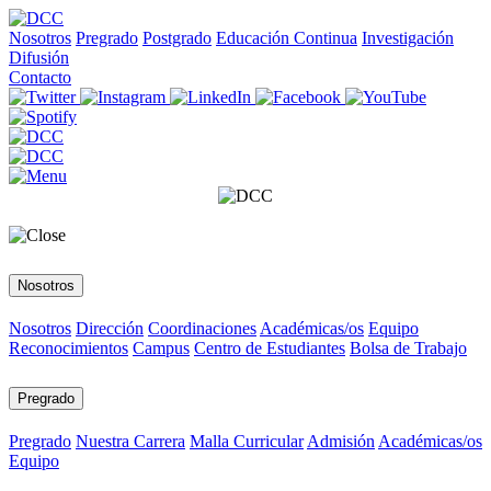
Nosotros
Pregrado
Postgrado
Educación Continua
Investigación
Difusión
Contacto
Nosotros
Nosotros
Dirección
Coordinaciones
Académicas/os
Equipo
Reconocimientos
Campus
Centro de Estudiantes
Bolsa de Trabajo
Pregrado
Pregrado
Nuestra Carrera
Malla Curricular
Admisión
Académicas/os
Equipo