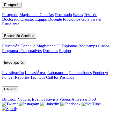
Postgrado
Postgrado
Magíster en Ciencias
Doctorado
Becas
Tesis de
Doctorado
Claustro
Equipo Docente
Protocolos
Guía para el
Estudiante
Educación Continua
Educación Continua
Magíster en TI
Diplomas
Bootcamps
Cursos
Programas Corporativos
Docentes
Equipo
Investigación
Investigación
Líneas/Áreas
Laboratorios
Publicaciones
Fondecyt
Fondef
Reportes Técnicos
Call for Postdocs
Difusión
Difusión
Noticias
Eventos
Revista
Videos
Aniversario 50