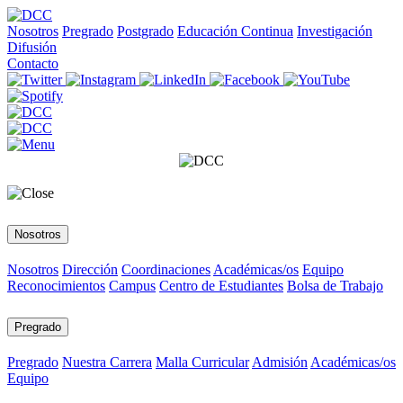
Nosotros
Pregrado
Postgrado
Educación Continua
Investigación
Difusión
Contacto
Nosotros
Nosotros
Dirección
Coordinaciones
Académicas/os
Equipo
Reconocimientos
Campus
Centro de Estudiantes
Bolsa de Trabajo
Pregrado
Pregrado
Nuestra Carrera
Malla Curricular
Admisión
Académicas/os
Equipo