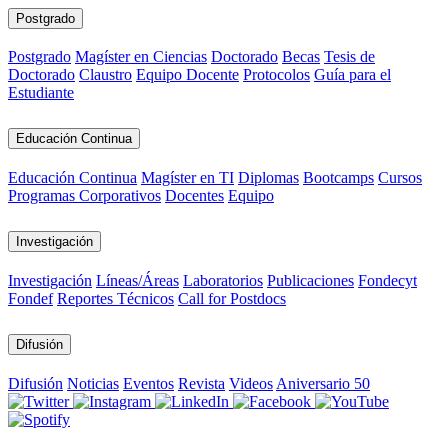
Postgrado
Postgrado
Magíster en Ciencias
Doctorado
Becas
Tesis de
Doctorado
Claustro
Equipo Docente
Protocolos
Guía para el
Estudiante
Educación Continua
Educación Continua
Magíster en TI
Diplomas
Bootcamps
Cursos
Programas Corporativos
Docentes
Equipo
Investigación
Investigación
Líneas/Áreas
Laboratorios
Publicaciones
Fondecyt
Fondef
Reportes Técnicos
Call for Postdocs
Difusión
Difusión
Noticias
Eventos
Revista
Videos
Aniversario 50