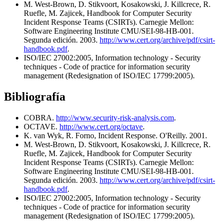
M. West-Brown, D. Stikvoort, Kosakowski, J. Killcrece, R.
Ruefle, M. Zajicek, Handbook for Computer Security
Incident Response Teams (CSIRTs). Carnegie Mellon:
Software Engineering Institute CMU/SEI-98-HB-001.
Segunda edición. 2003.
http://www.cert.org/archive/pdf/csirt-
handbook.pdf
.
ISO/IEC 27002:2005, Information technology - Security
techniques - Code of practice for information security
management (Redesignation of ISO/IEC 17799:2005).
Bibliografía
COBRA.
http://www.security-risk-analysis.com
.
OCTAVE.
http://www.cert.org/octave
.
K. van Wyk, R. Forno, Incident Response. O'Reilly. 2001.
M. West-Brown, D. Stikvoort, Kosakowski, J. Killcrece, R.
Ruefle, M. Zajicek, Handbook for Computer Security
Incident Response Teams (CSIRTs). Carnegie Mellon:
Software Engineering Institute CMU/SEI-98-HB-001.
Segunda edición. 2003.
http://www.cert.org/archive/pdf/csirt-
handbook.pdf
.
ISO/IEC 27002:2005, Information technology - Security
techniques - Code of practice for information security
management (Redesignation of ISO/IEC 17799:2005).