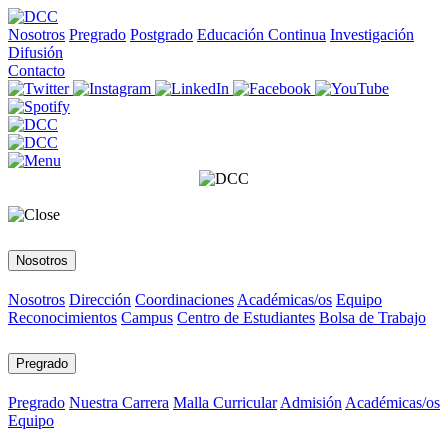
Nosotros
Pregrado
Postgrado
Educación Continua
Investigación
Difusión
Contacto
Nosotros
Nosotros
Dirección
Coordinaciones
Académicas/os
Equipo
Reconocimientos
Campus
Centro de Estudiantes
Bolsa de Trabajo
Pregrado
Pregrado
Nuestra Carrera
Malla Curricular
Admisión
Académicas/os
Equipo