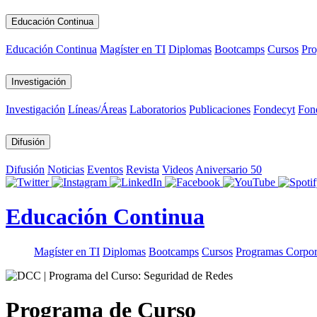
Educación Continua
Educación Continua
Magíster en TI
Diplomas
Bootcamps
Cursos
Pro
Investigación
Investigación
Líneas/Áreas
Laboratorios
Publicaciones
Fondecyt
Fon
Difusión
Difusión
Noticias
Eventos
Revista
Videos
Aniversario 50
Educación Continua
Magíster en TI
Diplomas
Bootcamps
Cursos
Programas Corpor
Programa de Curso