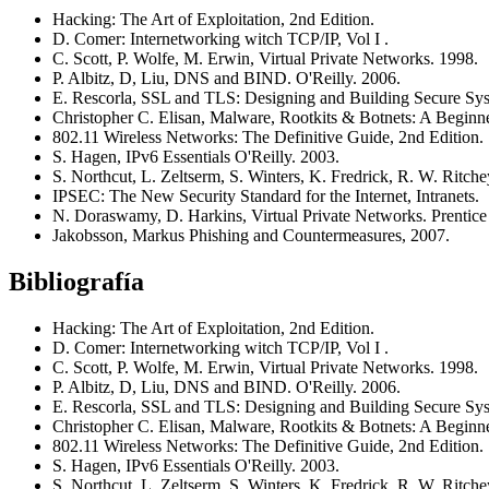
Hacking: The Art of Exploitation, 2nd Edition.
D. Comer: Internetworking witch TCP/IP, Vol I .
C. Scott, P. Wolfe, M. Erwin, Virtual Private Networks. 1998.
P. Albitz, D, Liu, DNS and BIND. O'Reilly. 2006.
E. Rescorla, SSL and TLS: Designing and Building Secure Sy
Christopher C. Elisan, Malware, Rootkits & Botnets: A Beginn
802.11 Wireless Networks: The Definitive Guide, 2nd Edition.
S. Hagen, IPv6 Essentials O'Reilly. 2003.
S. Northcut, L. Zeltserm, S. Winters, K. Fredrick, R. W. Ritch
IPSEC: The New Security Standard for the Internet, Intranets.
N. Doraswamy, D. Harkins, Virtual Private Networks. Prentice
Jakobsson, Markus Phishing and Countermeasures, 2007.
Bibliografía
Hacking: The Art of Exploitation, 2nd Edition.
D. Comer: Internetworking witch TCP/IP, Vol I .
C. Scott, P. Wolfe, M. Erwin, Virtual Private Networks. 1998.
P. Albitz, D, Liu, DNS and BIND. O'Reilly. 2006.
E. Rescorla, SSL and TLS: Designing and Building Secure Sy
Christopher C. Elisan, Malware, Rootkits & Botnets: A Beginn
802.11 Wireless Networks: The Definitive Guide, 2nd Edition.
S. Hagen, IPv6 Essentials O'Reilly. 2003.
S. Northcut, L. Zeltserm, S. Winters, K. Fredrick, R. W. Ritch