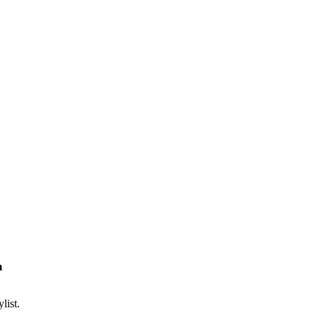
m
list.