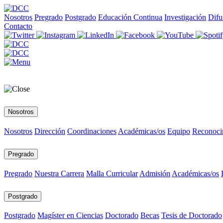
Nosotros
Pregrado
Postgrado
Educación Continua
Investigación
Difu
Contacto
Nosotros
Nosotros
Dirección
Coordinaciones
Académicas/os
Equipo
Reconoci
Pregrado
Pregrado
Nuestra Carrera
Malla Curricular
Admisión
Académicas/os
Postgrado
Postgrado
Magíster en Ciencias
Doctorado
Becas
Tesis de Doctorado