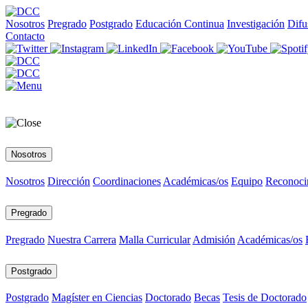
Nosotros
Pregrado
Postgrado
Educación Continua
Investigación
Difu
Contacto
Nosotros
Nosotros
Dirección
Coordinaciones
Académicas/os
Equipo
Reconoci
Pregrado
Pregrado
Nuestra Carrera
Malla Curricular
Admisión
Académicas/os
Postgrado
Postgrado
Magíster en Ciencias
Doctorado
Becas
Tesis de Doctorado