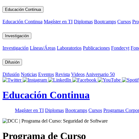
Educación Continua
Educación Continua
Magíster en TI
Diplomas
Bootcamps
Cursos
Pro
Investigación
Investigación
Líneas/Áreas
Laboratorios
Publicaciones
Fondecyt
Fon
Difusión
Difusión
Noticias
Eventos
Revista
Videos
Aniversario 50
Educación Continua
Magíster en TI
Diplomas
Bootcamps
Cursos
Programas Corpor
Programa de Curso