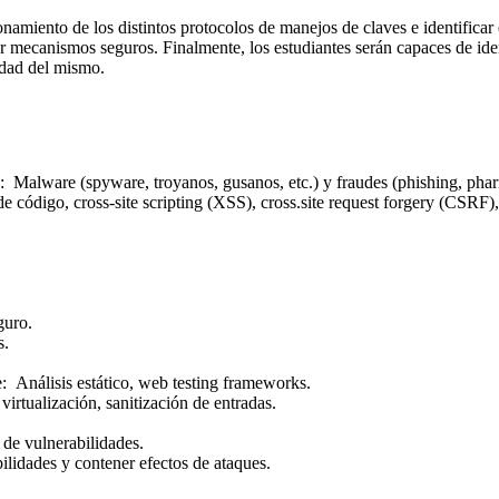
namiento de los distintos protocolos de manejos de claves e identifica
 mecanismos seguros. Finalmente, los estudiantes serán capaces de iden
idad del mismo.
: Malware (spyware, troyanos, gusanos, etc.) y fraudes (phishing, pharmin
 código, cross-site scripting (XSS), cross.site request forgery (CSRF),
guro.
s.
: Análisis estático, web testing frameworks.
irtualización, sanitización de entradas.
 de vulnerabilidades.
ilidades y contener efectos de ataques.