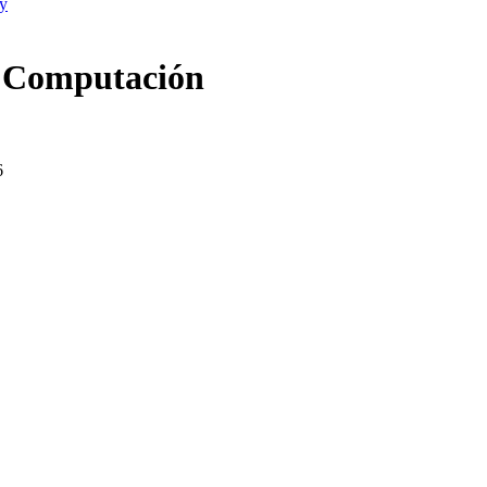
a Computación
6