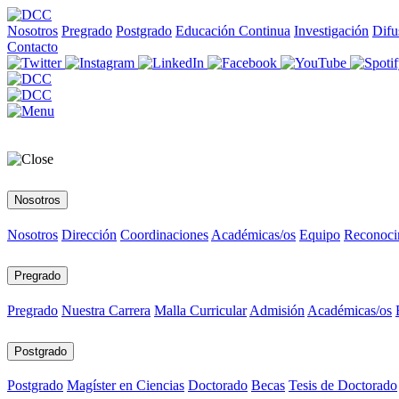
Nosotros
Pregrado
Postgrado
Educación Continua
Investigación
Difu
Contacto
Nosotros
Nosotros
Dirección
Coordinaciones
Académicas/os
Equipo
Reconoci
Pregrado
Pregrado
Nuestra Carrera
Malla Curricular
Admisión
Académicas/os
Postgrado
Postgrado
Magíster en Ciencias
Doctorado
Becas
Tesis de Doctorado