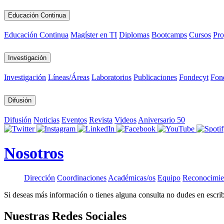
Educación Continua
Educación Continua
Magíster en TI
Diplomas
Bootcamps
Cursos
Pro
Investigación
Investigación
Líneas/Áreas
Laboratorios
Publicaciones
Fondecyt
Fon
Difusión
Difusión
Noticias
Eventos
Revista
Videos
Aniversario 50
Nosotros
Dirección
Coordinaciones
Académicas/os
Equipo
Reconocimie
Si deseas más información o tienes alguna consulta no dudes en escr
Nuestras Redes Sociales