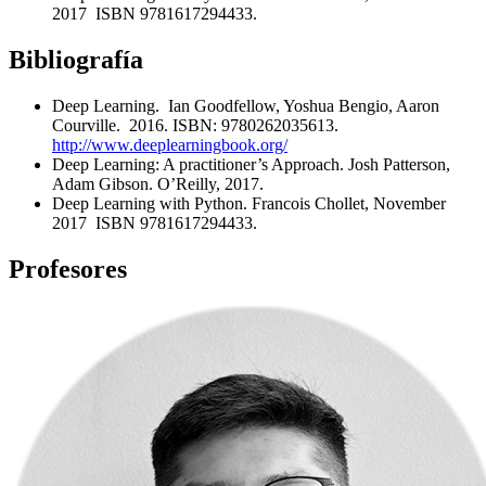
2017 ISBN 9781617294433.
Bibliografía
Deep Learning. Ian Goodfellow, Yoshua Bengio, Aaron
Courville. 2016. ISBN: 9780262035613.
http://www.deeplearningbook.org/
Deep Learning: A practitioner’s Approach. Josh Patterson,
Adam Gibson. O’Reilly, 2017.
Deep Learning with Python. Francois Chollet, November
2017 ISBN 9781617294433.
Profesores