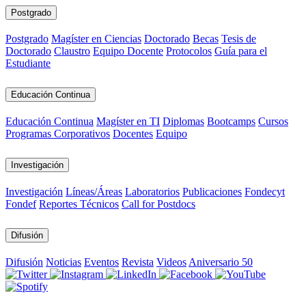
Postgrado
Postgrado
Magíster en Ciencias
Doctorado
Becas
Tesis de
Doctorado
Claustro
Equipo Docente
Protocolos
Guía para el
Estudiante
Educación Continua
Educación Continua
Magíster en TI
Diplomas
Bootcamps
Cursos
Programas Corporativos
Docentes
Equipo
Investigación
Investigación
Líneas/Áreas
Laboratorios
Publicaciones
Fondecyt
Fondef
Reportes Técnicos
Call for Postdocs
Difusión
Difusión
Noticias
Eventos
Revista
Videos
Aniversario 50