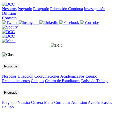
Nosotros
Pregrado
Postgrado
Educación Continua
Investigación
Difusión
Contacto
Nosotros
Nosotros
Dirección
Coordinaciones
Académicas/os
Equipo
Reconocimientos
Campus
Centro de Estudiantes
Bolsa de Trabajo
Pregrado
Pregrado
Nuestra Carrera
Malla Curricular
Admisión
Académicas/os
Equipo