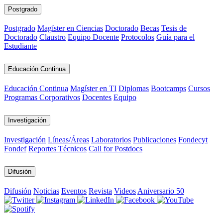
Postgrado
Postgrado
Magíster en Ciencias
Doctorado
Becas
Tesis de
Doctorado
Claustro
Equipo Docente
Protocolos
Guía para el
Estudiante
Educación Continua
Educación Continua
Magíster en TI
Diplomas
Bootcamps
Cursos
Programas Corporativos
Docentes
Equipo
Investigación
Investigación
Líneas/Áreas
Laboratorios
Publicaciones
Fondecyt
Fondef
Reportes Técnicos
Call for Postdocs
Difusión
Difusión
Noticias
Eventos
Revista
Videos
Aniversario 50