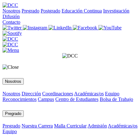
Nosotros
Pregrado
Postgrado
Educación Continua
Investigación
Difusión
Contacto
Nosotros
Nosotros
Dirección
Coordinaciones
Académicas/os
Equipo
Reconocimientos
Campus
Centro de Estudiantes
Bolsa de Trabajo
Pregrado
Pregrado
Nuestra Carrera
Malla Curricular
Admisión
Académicas/os
Equipo