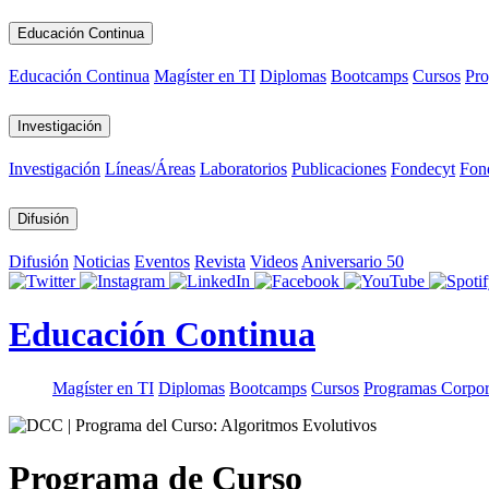
Educación Continua
Educación Continua
Magíster en TI
Diplomas
Bootcamps
Cursos
Pro
Investigación
Investigación
Líneas/Áreas
Laboratorios
Publicaciones
Fondecyt
Fon
Difusión
Difusión
Noticias
Eventos
Revista
Videos
Aniversario 50
Educación Continua
Magíster en TI
Diplomas
Bootcamps
Cursos
Programas Corpor
Programa de Curso