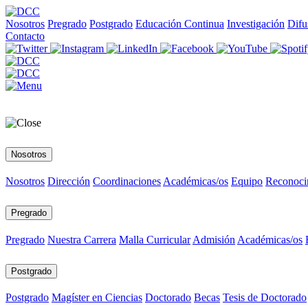
Nosotros
Pregrado
Postgrado
Educación Continua
Investigación
Difu
Contacto
Nosotros
Nosotros
Dirección
Coordinaciones
Académicas/os
Equipo
Reconoci
Pregrado
Pregrado
Nuestra Carrera
Malla Curricular
Admisión
Académicas/os
Postgrado
Postgrado
Magíster en Ciencias
Doctorado
Becas
Tesis de Doctorado