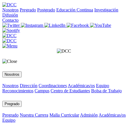
Nosotros
Pregrado
Postgrado
Educación Continua
Investigación
Difusión
Contacto
Nosotros
Nosotros
Dirección
Coordinaciones
Académicas/os
Equipo
Reconocimientos
Campus
Centro de Estudiantes
Bolsa de Trabajo
Pregrado
Pregrado
Nuestra Carrera
Malla Curricular
Admisión
Académicas/os
Equipo