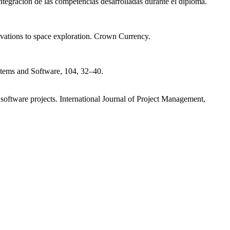
 integración de las competencias desarrolladas durante el diploma.
ovations to space exploration. Crown Currency.
ystems and Software, 104, 32–40.
software projects. International Journal of Project Management,