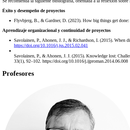
Se recomienda la siguiente bibliografía, orientada a la reflexión sobre
Éxito y desempeño de proyectos
Flyvbjerg, B., & Gardner, D. (2023). How big things get done: 
Aprendizaje organizacional y continuidad de proyectos
Savolainen, P., Ahonen, J. J., & Richardson, I. (2015). When di
https://doi.org/10.1016/j.jss.2015.02.041
Savolainen, P., & Ahonen, J. J. (2015). Knowledge lost: Challe
33(1), 92–102. https://doi.org/10.1016/j.ijproman.2014.06.008
Profesores