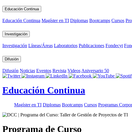
Educación Continua
Educación Continua
Magíster en TI
Diplomas
Bootcamps
Cursos
Pro
Investigación
Investigación
Líneas/Áreas
Laboratorios
Publicaciones
Fondecyt
Fon
Difusión
Difusión
Noticias
Eventos
Revista
Videos
Aniversario 50
Educación Continua
Magíster en TI
Diplomas
Bootcamps
Cursos
Programas Corpor
Programa de Curso