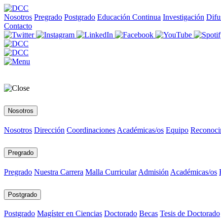
Nosotros
Pregrado
Postgrado
Educación Continua
Investigación
Difu
Contacto
Nosotros
Nosotros
Dirección
Coordinaciones
Académicas/os
Equipo
Reconoci
Pregrado
Pregrado
Nuestra Carrera
Malla Curricular
Admisión
Académicas/os
Postgrado
Postgrado
Magíster en Ciencias
Doctorado
Becas
Tesis de Doctorado