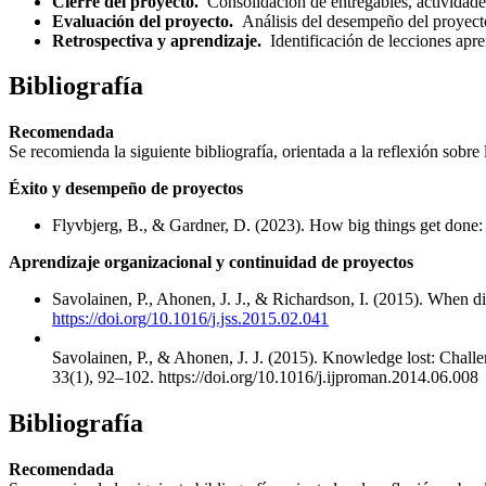
Cierre del proyecto.
Consolidación de entregables, actividades
Evaluación del proyecto.
Análisis del desempeño del proyecto,
Retrospectiva y aprendizaje.
Identificación de lecciones apr
Bibliografía
Recomendada
Se recomienda la siguiente bibliografía, orientada a la reflexión sobre
Éxito y desempeño de proyectos
Flyvbjerg, B., & Gardner, D. (2023). How big things get done: 
Aprendizaje organizacional y continuidad de proyectos
Savolainen, P., Ahonen, J. J., & Richardson, I. (2015). When di
https://doi.org/10.1016/j.jss.2015.02.041
Savolainen, P., & Ahonen, J. J. (2015). Knowledge lost: Challe
33(1), 92–102. https://doi.org/10.1016/j.ijproman.2014.06.008
Bibliografía
Recomendada