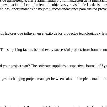
 de transferencia, cierre administrativo y formalización de la finalizaci
 evaluación del cumplimiento de objetivos y revisión de las decisiones
endidas, oportunidades de mejora y recomendaciones para futuros proye
 los factores que influyen en el éxito de los proyectos tecnológicos y la
The surprising factors behind every successful project, from home ren
d your project start? The software supplier's perspective. Journal of S
nges in changing project manager between sales and implementation in 