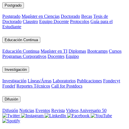
Postgrado
Postgrado
Magíster en Ciencias
Doctorado
Becas
Tesis de
Doctorado
Claustro
Equipo Docente
Protocolos
Guía para el
Estudiante
Educación Continua
Educación Continua
Magíster en TI
Diplomas
Bootcamps
Cursos
Programas Corporativos
Docentes
Equipo
Investigación
Investigación
Líneas/Áreas
Laboratorios
Publicaciones
Fondecyt
Fondef
Reportes Técnicos
Call for Postdocs
Difusión
Difusión
Noticias
Eventos
Revista
Videos
Aniversario 50