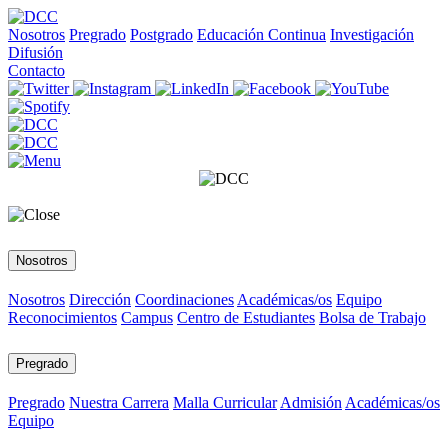
Nosotros
Pregrado
Postgrado
Educación Continua
Investigación
Difusión
Contacto
Nosotros
Nosotros
Dirección
Coordinaciones
Académicas/os
Equipo
Reconocimientos
Campus
Centro de Estudiantes
Bolsa de Trabajo
Pregrado
Pregrado
Nuestra Carrera
Malla Curricular
Admisión
Académicas/os
Equipo