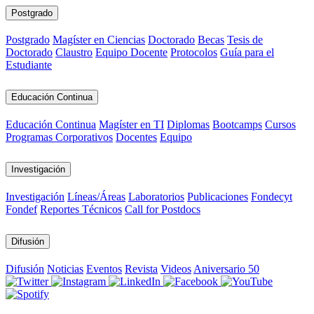
Postgrado
Postgrado
Magíster en Ciencias
Doctorado
Becas
Tesis de
Doctorado
Claustro
Equipo Docente
Protocolos
Guía para el
Estudiante
Educación Continua
Educación Continua
Magíster en TI
Diplomas
Bootcamps
Cursos
Programas Corporativos
Docentes
Equipo
Investigación
Investigación
Líneas/Áreas
Laboratorios
Publicaciones
Fondecyt
Fondef
Reportes Técnicos
Call for Postdocs
Difusión
Difusión
Noticias
Eventos
Revista
Videos
Aniversario 50