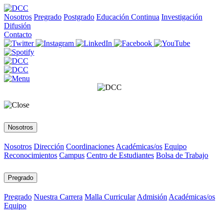
Nosotros
Pregrado
Postgrado
Educación Continua
Investigación
Difusión
Contacto
Nosotros
Nosotros
Dirección
Coordinaciones
Académicas/os
Equipo
Reconocimientos
Campus
Centro de Estudiantes
Bolsa de Trabajo
Pregrado
Pregrado
Nuestra Carrera
Malla Curricular
Admisión
Académicas/os
Equipo