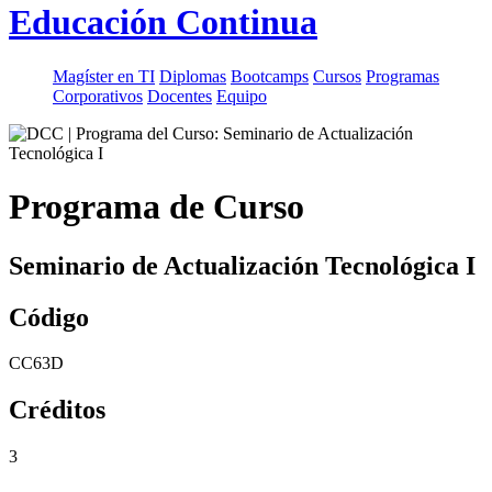
Educación Continua
Magíster en TI
Diplomas
Bootcamps
Cursos
Programas
Corporativos
Docentes
Equipo
Programa de Curso
Seminario de Actualización Tecnológica I
Código
CC63D
Créditos
3