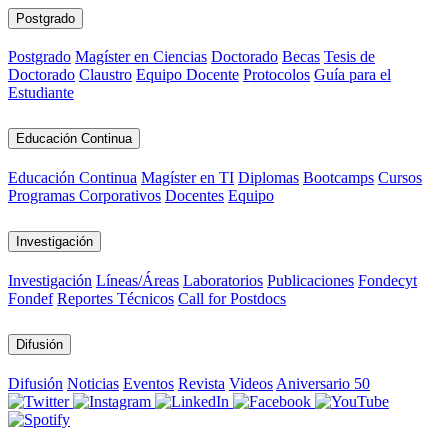
Postgrado
Postgrado
Magíster en Ciencias
Doctorado
Becas
Tesis de
Doctorado
Claustro
Equipo Docente
Protocolos
Guía para el
Estudiante
Educación Continua
Educación Continua
Magíster en TI
Diplomas
Bootcamps
Cursos
Programas Corporativos
Docentes
Equipo
Investigación
Investigación
Líneas/Áreas
Laboratorios
Publicaciones
Fondecyt
Fondef
Reportes Técnicos
Call for Postdocs
Difusión
Difusión
Noticias
Eventos
Revista
Videos
Aniversario 50