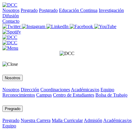
Nosotros
Pregrado
Postgrado
Educación Continua
Investigación
Difusión
Contacto
Nosotros
Nosotros
Dirección
Coordinaciones
Académicas/os
Equipo
Reconocimientos
Campus
Centro de Estudiantes
Bolsa de Trabajo
Pregrado
Pregrado
Nuestra Carrera
Malla Curricular
Admisión
Académicas/os
Equipo