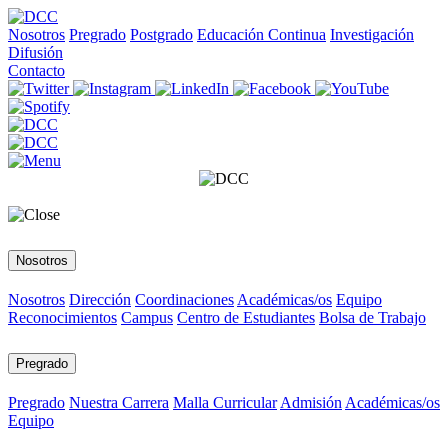
Nosotros
Pregrado
Postgrado
Educación Continua
Investigación
Difusión
Contacto
Nosotros
Nosotros
Dirección
Coordinaciones
Académicas/os
Equipo
Reconocimientos
Campus
Centro de Estudiantes
Bolsa de Trabajo
Pregrado
Pregrado
Nuestra Carrera
Malla Curricular
Admisión
Académicas/os
Equipo