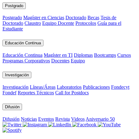
Postgrado
Postgrado
Magíster en Ciencias
Doctorado
Becas
Tesis de
Doctorado
Claustro
Equipo Docente
Protocolos
Guía para el
Estudiante
Educación Continua
Educación Continua
Magíster en TI
Diplomas
Bootcamps
Cursos
Programas Corporativos
Docentes
Equipo
Investigación
Investigación
Líneas/Áreas
Laboratorios
Publicaciones
Fondecyt
Fondef
Reportes Técnicos
Call for Postdocs
Difusión
Difusión
Noticias
Eventos
Revista
Videos
Aniversario 50