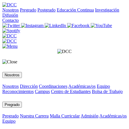
Nosotros
Pregrado
Postgrado
Educación Continua
Investigación
Difusión
Contacto
Nosotros
Nosotros
Dirección
Coordinaciones
Académicas/os
Equipo
Reconocimientos
Campus
Centro de Estudiantes
Bolsa de Trabajo
Pregrado
Pregrado
Nuestra Carrera
Malla Curricular
Admisión
Académicas/os
Equipo