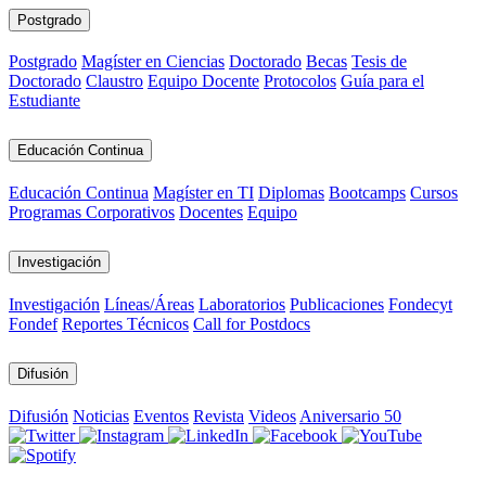
Postgrado
Postgrado
Magíster en Ciencias
Doctorado
Becas
Tesis de
Doctorado
Claustro
Equipo Docente
Protocolos
Guía para el
Estudiante
Educación Continua
Educación Continua
Magíster en TI
Diplomas
Bootcamps
Cursos
Programas Corporativos
Docentes
Equipo
Investigación
Investigación
Líneas/Áreas
Laboratorios
Publicaciones
Fondecyt
Fondef
Reportes Técnicos
Call for Postdocs
Difusión
Difusión
Noticias
Eventos
Revista
Videos
Aniversario 50