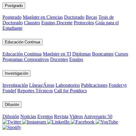
Postgrado
Postgrado
Magíster en Ciencias
Doctorado
Becas
Tesis de
Doctorado
Claustro
Equipo Docente
Protocolos
Guía para el
Estudiante
Educación Continua
Educación Continua
Magíster en TI
Diplomas
Bootcamps
Cursos
Programas Corporativos
Docentes
Equipo
Investigación
Investigación
Líneas/Áreas
Laboratorios
Publicaciones
Fondecyt
Fondef
Reportes Técnicos
Call for Postdocs
Difusión
Difusión
Noticias
Eventos
Revista
Videos
Aniversario 50