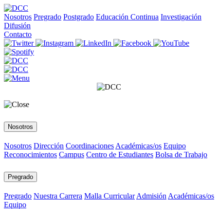
Nosotros
Pregrado
Postgrado
Educación Continua
Investigación
Difusión
Contacto
Nosotros
Nosotros
Dirección
Coordinaciones
Académicas/os
Equipo
Reconocimientos
Campus
Centro de Estudiantes
Bolsa de Trabajo
Pregrado
Pregrado
Nuestra Carrera
Malla Curricular
Admisión
Académicas/os
Equipo