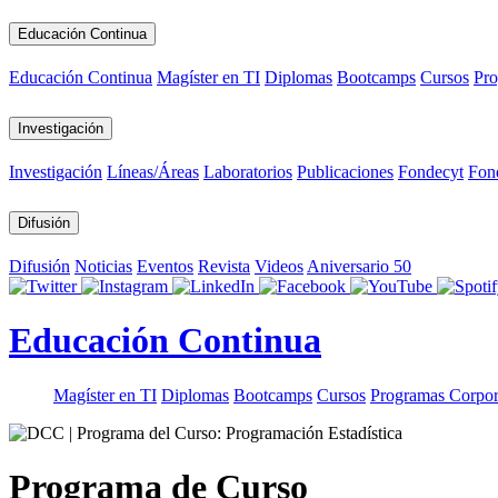
Educación Continua
Educación Continua
Magíster en TI
Diplomas
Bootcamps
Cursos
Pro
Investigación
Investigación
Líneas/Áreas
Laboratorios
Publicaciones
Fondecyt
Fon
Difusión
Difusión
Noticias
Eventos
Revista
Videos
Aniversario 50
Educación Continua
Magíster en TI
Diplomas
Bootcamps
Cursos
Programas Corpor
Programa de Curso