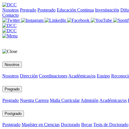
Nosotros
Pregrado
Postgrado
Educación Continua
Investigación
Difu
Contacto
Nosotros
Nosotros
Dirección
Coordinaciones
Académicas/os
Equipo
Reconoci
Pregrado
Pregrado
Nuestra Carrera
Malla Curricular
Admisión
Académicas/os
Postgrado
Postgrado
Magíster en Ciencias
Doctorado
Becas
Tesis de Doctorado