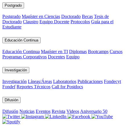
Postgrado
Postgrado
Magíster en Ciencias
Doctorado
Becas
Tesis de
Doctorado
Claustro
Equipo Docente
Protocolos
Guía para el
Estudiante
Educación Continua
Educación Continua
Magíster en TI
Diplomas
Bootcamps
Cursos
Programas Corporativos
Docentes
Equipo
Investigación
Investigación
Líneas/Áreas
Laboratorios
Publicaciones
Fondecyt
Fondef
Reportes Técnicos
Call for Postdocs
Difusión
Difusión
Noticias
Eventos
Revista
Videos
Aniversario 50