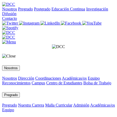
Nosotros
Pregrado
Postgrado
Educación Continua
Investigación
Difusión
Contacto
Nosotros
Nosotros
Dirección
Coordinaciones
Académicas/os
Equipo
Reconocimientos
Campus
Centro de Estudiantes
Bolsa de Trabajo
Pregrado
Pregrado
Nuestra Carrera
Malla Curricular
Admisión
Académicas/os
Equipo