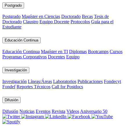
Postgrado
Postgrado
Magíster en Ciencias
Doctorado
Becas
Tesis de
Doctorado
Claustro
Equipo Docente
Protocolos
Guía para el
Estudiante
Educación Continua
Educación Continua
Magíster en TI
Diplomas
Bootcamps
Cursos
Programas Corporativos
Docentes
Equipo
Investigación
Investigación
Líneas/Áreas
Laboratorios
Publicaciones
Fondecyt
Fondef
Reportes Técnicos
Call for Postdocs
Difusión
Difusión
Noticias
Eventos
Revista
Videos
Aniversario 50