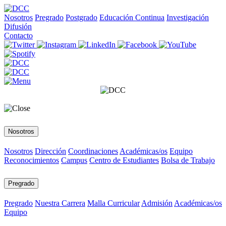
Nosotros
Pregrado
Postgrado
Educación Continua
Investigación
Difusión
Contacto
Nosotros
Nosotros
Dirección
Coordinaciones
Académicas/os
Equipo
Reconocimientos
Campus
Centro de Estudiantes
Bolsa de Trabajo
Pregrado
Pregrado
Nuestra Carrera
Malla Curricular
Admisión
Académicas/os
Equipo