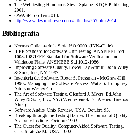
The Web testing Handbook.Stevn Splaine. STQE Publishing.
2001.
OWASP Top Ten 2013.
http://www.desarrolloweb.com/articulos/255.php 2014
.
Bibliografía
Normas Chilenas de la Serie ISO 9000. (INN-Chile).
IEEE Standard for Software Unit Testing. ANSI/IEEE Std
1008-1987IEEE Standard for Software Verification and
Validation Plans. ANSI/IEEE Std 1012-1986.
Improving Software Quality. Lowell Jay Arthur - John Wiley
& Sons, Inc., NY. 1993.
Ingeniería del Software. Roger S. Pressman - McGraw-Hill.
1990.. Managing The Software Process. Watts S. Humphrey.
Addison Wesley Co.
The Art of Software Testing. Glenford J. Myers, Ed.John
Wiley & Sons, Inc., NY. (V. en español: Ed. Ateneo. Buenos
Aires).
Software Audits. Unix Review, USA. Octubre 93.
Breaking through the Testing Barrier. The Journal of Quality
Assuranc Institute. Octubre 1993.
The Quest for Quality: Computer-Aided Software Testing.
Case Strategie Ma USA, 1992.