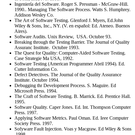
Ingeniería del Software. Roger S. Pressman - McGraw-Hill.
1990.. Managing The Software Process. Watts S. Humphrey.
Addison Wesley Co.
The Art of Software Testing. Glenford J. Myers, Ed.John
Wiley & Sons, Inc., NY. (V. en español: Ed. Ateneo. Buenos
Aires).
Software Audits. Unix Review, USA. Octubre 93.
Breaking through the Testing Barrier. The Journal of Quality
Assuranc Institute. Octubre 1993.
The Quest for Quality: Computer-Aided Software Testing.
Case Strategie Ma USA, 1992.
Software Testing (American Programmer Abril 1994). Ed.
Cutter Information Co.
Defect Detectives. The Journal of the Quality Assurance
Institute. Octubre 1994.
Debugging thr Development Process. S. Maguire. Ed
Microsoft Press. 1994.
The Craft of Software Testing. B. Marrick. Ed. Prentice Hall.
1995.
Software Quality. Caper Jones. Ed. Int. Thompson Computer
Press. 1997.
Applying Software Metrics. Paul Oman. Ed. Ieee Computer
Society Press. 1997.
Sofyware Fault Injection. Voas y Macgraw. Ed Wiley & Sons
1998.