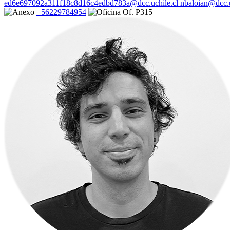
ed6e697092a311f18c8d16c4edbd783a@dcc.uchile.cl
nbaloian@dcc.u
+56229784954
Of. P315