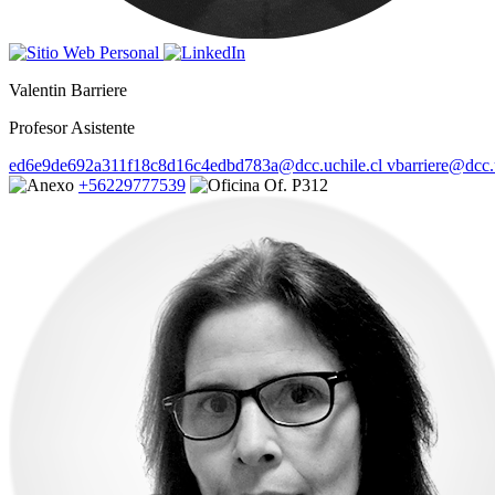
Valentin Barriere
Profesor Asistente
ed6e9de692a311f18c8d16c4edbd783a@dcc.uchile.cl
vbarriere@dcc.u
+56229777539
Of. P312