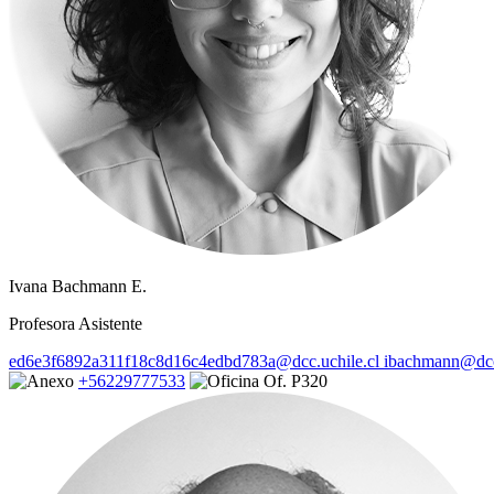
Ivana Bachmann E.
Profesora Asistente
ed6e3f6892a311f18c8d16c4edbd783a@dcc.uchile.cl
ibachmann@dcc.
+56229777533
Of. P320