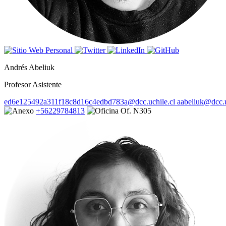
Andrés Abeliuk
Profesor Asistente
ed6e125492a311f18c8d16c4edbd783a@dcc.uchile.cl
aabeliuk@dcc.u
+56229784813
Of. N305