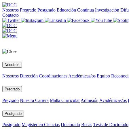
Nosotros
Pregrado
Postgrado
Educación Continua
Investigación
Difu
Contacto
Nosotros
Nosotros
Dirección
Coordinaciones
Académicas/os
Equipo
Reconoci
Pregrado
Pregrado
Nuestra Carrera
Malla Curricular
Admisión
Académicas/os
Postgrado
Postgrado
Magíster en Ciencias
Doctorado
Becas
Tesis de Doctorado