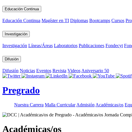
Educación Continua
Educación Continua
Magíster en TI
Diplomas
Bootcamps
Cursos
Pro
Investigación
Investigación
Líneas/Áreas
Laboratorios
Publicaciones
Fondecyt
Fon
Difusión
Difusión
Noticias
Eventos
Revista
Videos
Aniversario 50
Pregrado
Nuestra Carrera
Malla Curricular
Admisión
Académicas/os
Equ
Académicas/os