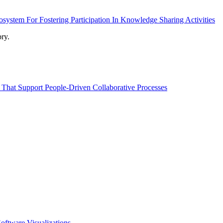
ystem For Fostering Participation In Knowledge Sharing Activities
ry.
 That Support People-Driven Collaborative Processes
ftware Visualizations