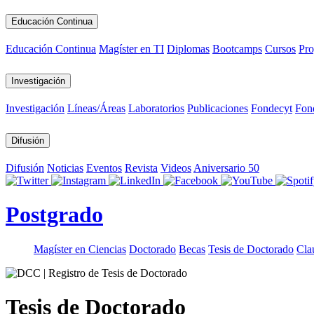
Educación Continua
Educación Continua
Magíster en TI
Diplomas
Bootcamps
Cursos
Pro
Investigación
Investigación
Líneas/Áreas
Laboratorios
Publicaciones
Fondecyt
Fon
Difusión
Difusión
Noticias
Eventos
Revista
Videos
Aniversario 50
Postgrado
Magíster en Ciencias
Doctorado
Becas
Tesis de Doctorado
Cla
Tesis de Doctorado