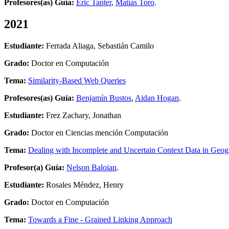
Profesores(as) Guía:
Éric Tanter
,
Matías Toro
.
2021
Estudiante:
Ferrada Aliaga, Sebastián Camilo
Grado:
Doctor en Computación
Tema:
Similarity-Based Web Queries
Profesores(as) Guía:
Benjamín Bustos
,
Aidan Hogan
.
Estudiante:
Frez Zachary, Jonathan
Grado:
Doctor en Ciencias mención Computación
Tema:
Dealing with Incomplete and Uncertain Context Data in Geog
Profesor(a) Guía:
Nelson Baloian
.
Estudiante:
Rosales Méndez, Henry
Grado:
Doctor en Computación
Tema:
Towards a Fine - Grained Linking Approach