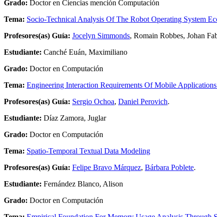
Grado:
Doctor en Ciencias mención Computación
Tema:
Socio-Technical Analysis Of The Robot Operating System Ecos
Profesores(as) Guía:
Jocelyn Simmonds
, Romain Robbes, Johan Fab
Estudiante:
Canché Euán, Maximiliano
Grado:
Doctor en Computación
Tema:
Engineering Interaction Requirements Of Mobile Applications
Profesores(as) Guía:
Sergio Ochoa
,
Daniel Perovich
.
Estudiante:
Díaz Zamora, Juglar
Grado:
Doctor en Computación
Tema:
Spatio-Temporal Textual Data Modeling
Profesores(as) Guía:
Felipe Bravo Márquez
,
Bárbara Poblete
.
Estudiante:
Fernández Blanco, Alison
Grado:
Doctor en Computación
Tema:
Empirical Foundation For Memory Usage Analysis Through So