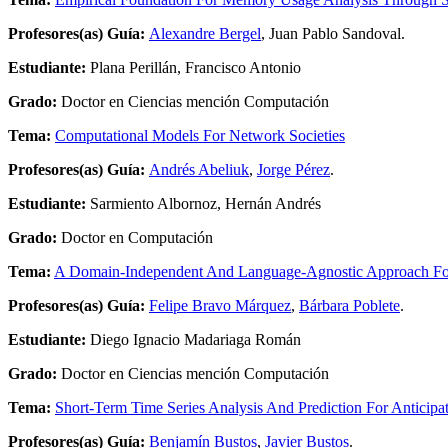
Profesores(as) Guía:
Alexandre Bergel
, Juan Pablo Sandoval.
Estudiante:
Plana Perillán, Francisco Antonio
Grado:
Doctor en Ciencias mención Computación
Tema:
Computational Models For Network Societies
Profesores(as) Guía:
Andrés Abeliuk
,
Jorge Pérez
.
Estudiante:
Sarmiento Albornoz, Hernán Andrés
Grado:
Doctor en Computación
Tema:
A Domain-Independent And Language-Agnostic Approach For 
Profesores(as) Guía:
Felipe Bravo Márquez
,
Bárbara Poblete
.
Estudiante:
Diego Ignacio Madariaga Román
Grado:
Doctor en Ciencias mención Computación
Tema:
Short-Term Time Series Analysis And Prediction For Anticip
Profesores(as) Guía:
Benjamín Bustos
,
Javier Bustos
.