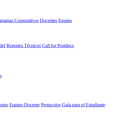
gramas Corporativos
Docentes
Equipo
def
Reportes Técnicos
Call for Postdocs
ustro
Equipo Docente
Protocolos
Guía para el Estudiante