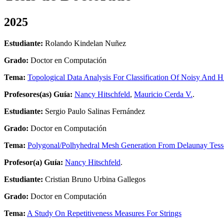
2025
Estudiante:
Rolando Kindelan Nuñez
Grado:
Doctor en Computación
Tema:
Topological Data Analysis For Classification Of Noisy And 
Profesores(as) Guía:
Nancy Hitschfeld
,
Mauricio Cerda V.
.
Estudiante:
Sergio Paulo Salinas Fernández
Grado:
Doctor en Computación
Tema:
Polygonal/Polhyhedral Mesh Generation From Delaunay Tesse
Profesor(a) Guía:
Nancy Hitschfeld
.
Estudiante:
Cristian Bruno Urbina Gallegos
Grado:
Doctor en Computación
Tema:
A Study On Repetitiveness Measures For Strings