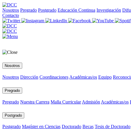
Nosotros
Pregrado
Postgrado
Educación Continua
Investigación
Difu
Contacto
Nosotros
Nosotros
Dirección
Coordinaciones
Académicas/os
Equipo
Reconoci
Pregrado
Pregrado
Nuestra Carrera
Malla Curricular
Admisión
Académicas/os
Postgrado
Postgrado
Magíster en Ciencias
Doctorado
Becas
Tesis de Doctorado