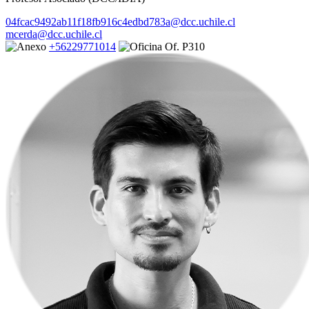
04fcac9492ab11f18fb916c4edbd783a@dcc.uchile.cl
mcerda@dcc.uchile.cl
+56229771014
Of. P310