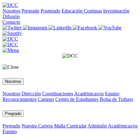
Nosotros
Pregrado
Postgrado
Educación Continua
Investigación
Difusión
Contacto
Nosotros
Nosotros
Dirección
Coordinaciones
Académicas/os
Equipo
Reconocimientos
Campus
Centro de Estudiantes
Bolsa de Trabajo
Pregrado
Pregrado
Nuestra Carrera
Malla Curricular
Admisión
Académicas/os
Equipo