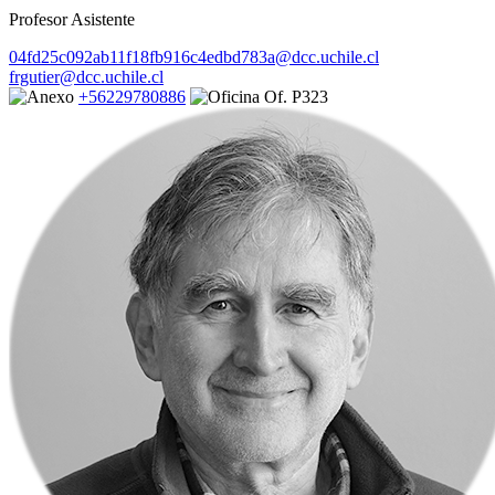
Profesor Asistente
04fd25c092ab11f18fb916c4edbd783a@dcc.uchile.cl
frgutier@dcc.uchile.cl
+56229780886
Of. P323