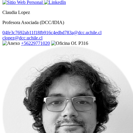
Claudia Lopez
Profesora Asociada (DCC/IDIA)
04fe3c7692ab11f18fb916c4edbd783a@dcc.uchile.cl
clopez@dcc.uchile.cl
+56229771020
Of. P316