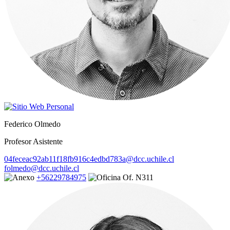
Federico Olmedo
Profesor Asistente
04feceac92ab11f18fb916c4edbd783a@dcc.uchile.cl
folmedo@dcc.uchile.cl
+56229784975
Of. N311