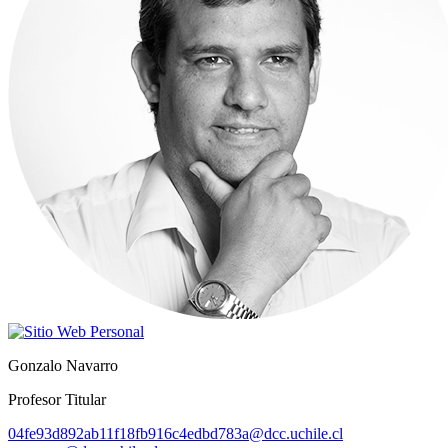
Gonzalo Navarro
Profesor Titular
04fe93d892ab11f18fb916c4edbd783a@dcc.uchile.cl