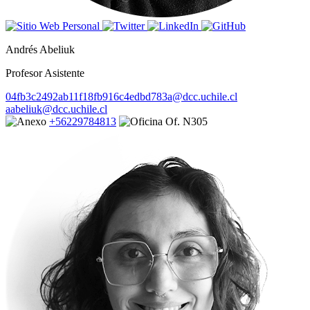
Andrés Abeliuk
Profesor Asistente
04fb3c2492ab11f18fb916c4edbd783a@dcc.uchile.cl
aabeliuk@dcc.uchile.cl
+56229784813
Of. N305