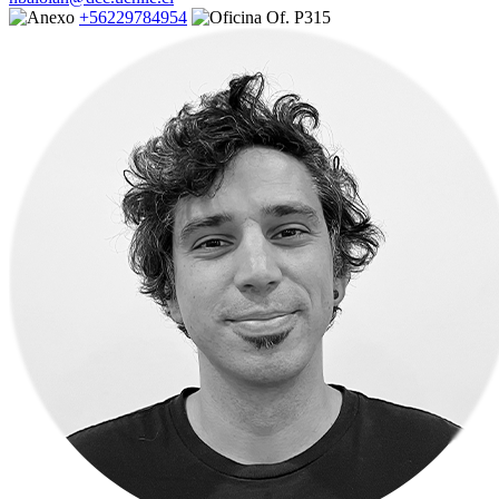
+56229784954
Of. P315