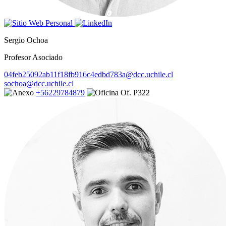
Sergio Ochoa
Profesor Asociado
04feb25092ab11f18fb916c4edbd783a@dcc.uchile.cl
sochoa@dcc.uchile.cl
+56229784879
Of. P322