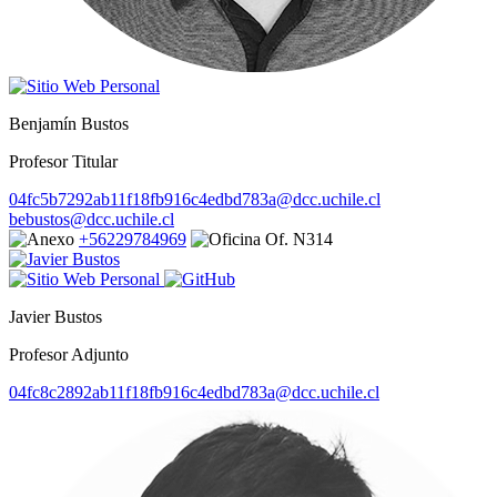
Benjamín Bustos
Profesor Titular
04fc5b7292ab11f18fb916c4edbd783a@dcc.uchile.cl
bebustos@dcc.uchile.cl
+56229784969
Of. N314
Javier Bustos
Profesor Adjunto
04fc8c2892ab11f18fb916c4edbd783a@dcc.uchile.cl