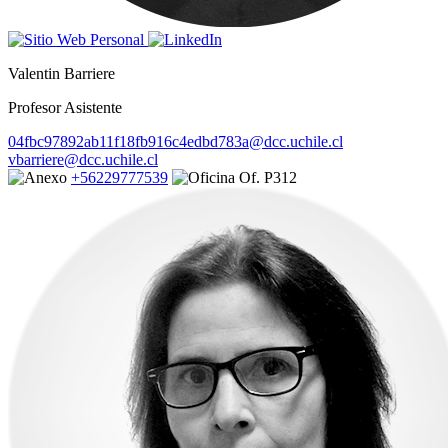
Valentin Barriere
Profesor Asistente
04fbc97892ab11f18fb916c4edbd783a@dcc.uchile.cl
vbarriere@dcc.uchile.cl
+56229777539
Of. P312