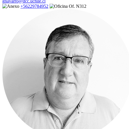
gnavarro@dcc.uchile.cl
+56229784952
Of. N312