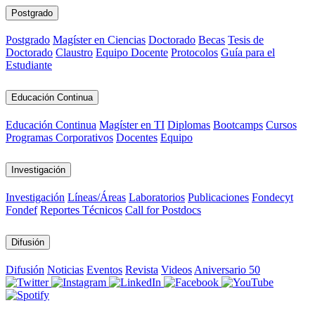
Postgrado
Postgrado
Magíster en Ciencias
Doctorado
Becas
Tesis de
Doctorado
Claustro
Equipo Docente
Protocolos
Guía para el
Estudiante
Educación Continua
Educación Continua
Magíster en TI
Diplomas
Bootcamps
Cursos
Programas Corporativos
Docentes
Equipo
Investigación
Investigación
Líneas/Áreas
Laboratorios
Publicaciones
Fondecyt
Fondef
Reportes Técnicos
Call for Postdocs
Difusión
Difusión
Noticias
Eventos
Revista
Videos
Aniversario 50