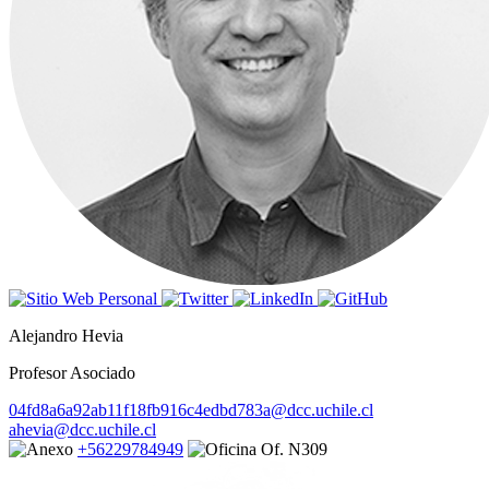
Alejandro Hevia
Profesor Asociado
04fd8a6a92ab11f18fb916c4edbd783a@dcc.uchile.cl
ahevia@dcc.uchile.cl
+56229784949
Of. N309