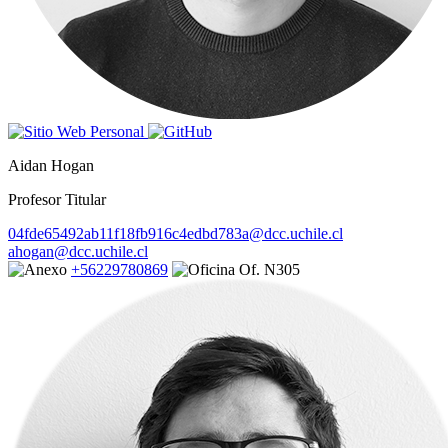
Aidan Hogan
Profesor Titular
04fde65492ab11f18fb916c4edbd783a@dcc.uchile.cl
ahogan@dcc.uchile.cl
+56229780869
Of. N305