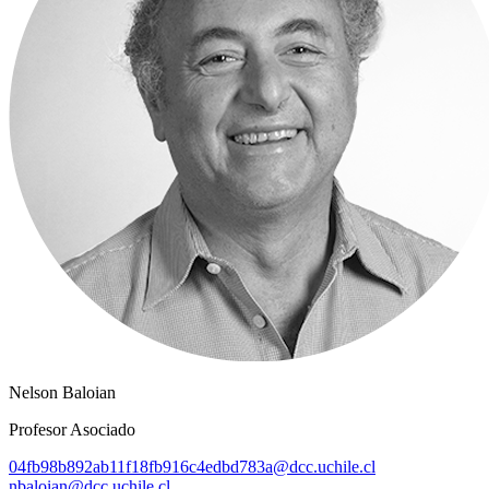
Nelson Baloian
Profesor Asociado
04fb98b892ab11f18fb916c4edbd783a@dcc.uchile.cl
nbaloian@dcc.uchile.cl