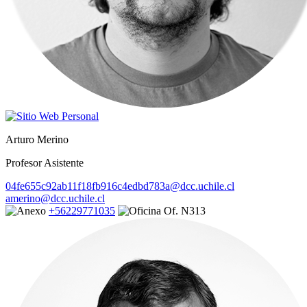
Arturo Merino
Profesor Asistente
04fe655c92ab11f18fb916c4edbd783a@dcc.uchile.cl
amerino@dcc.uchile.cl
+56229771035
Of. N313