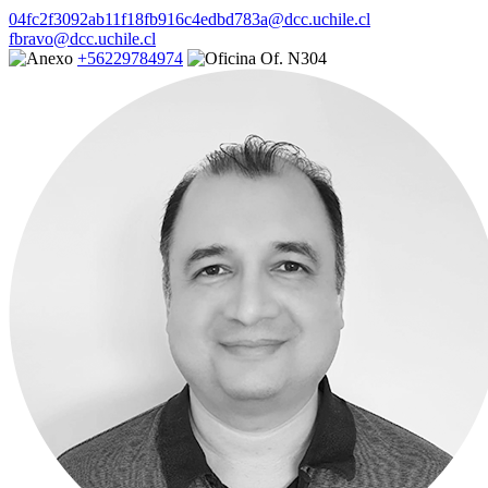
04fc2f3092ab11f18fb916c4edbd783a@dcc.uchile.cl
fbravo@dcc.uchile.cl
+56229784974
Of. N304