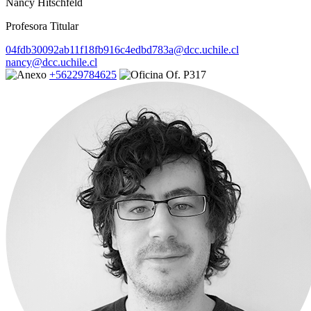
Nancy Hitschfeld
Profesora Titular
04fdb30092ab11f18fb916c4edbd783a@dcc.uchile.cl
nancy@dcc.uchile.cl
+56229784625
Of. P317