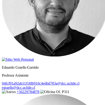
Eduardo Graells-Garrido
Profesor Asistente
04fcf91a92ab11f18fb916c4edbd783a@dcc.uchile.cl
egraells@dcc.uchile.cl
+56229784878
Of. P311