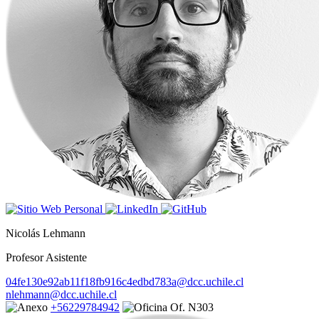
Nicolás Lehmann
Profesor Asistente
04fe130e92ab11f18fb916c4edbd783a@dcc.uchile.cl
nlehmann@dcc.uchile.cl
+56229784942
Of. N303