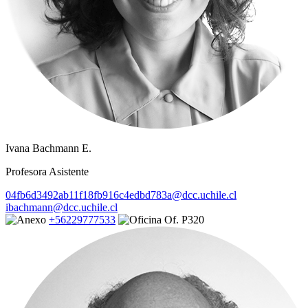
Ivana Bachmann E.
Profesora Asistente
04fb6d3492ab11f18fb916c4edbd783a@dcc.uchile.cl
ibachmann@dcc.uchile.cl
+56229777533
Of. P320