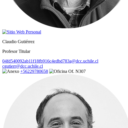
Claudio Gutiérrez
Profesor Titular
04fd540092ab11f18fb916c4edbd783a@dcc.uchile.cl
cgutierr@dcc.uchile.cl
+56229780658
Of. N307