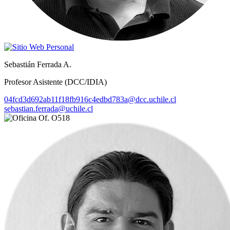
Sebastián Ferrada A.
Profesor Asistente (DCC/IDIA)
04fcd3d692ab11f18fb916c4edbd783a@dcc.uchile.cl
sebastian.ferrada@uchile.cl
Of. O518