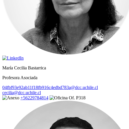
María Cecilia Bastarrica
Profesora Asociada
04fbf93e92ab11f18fb916c4edbd783a@dcc.uchile.cl
cecilia@dcc.uchile.cl
+56229784814
Of. P318