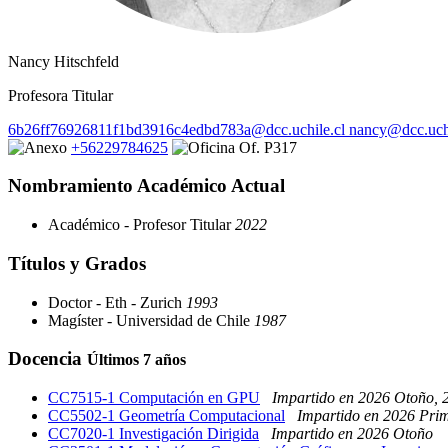
Nancy Hitschfeld
Profesora Titular
6b26ff76926811f1bd3916c4edbd783a@dcc.uchile.cl
nancy@dcc.uchi
+56229784625
Of. P317
Nombramiento Académico Actual
Académico - Profesor Titular
2022
Títulos y Grados
Doctor - Eth - Zurich
1993
Magíster - Universidad de Chile
1987
Docencia
Últimos 7 años
CC7515-1 Computación en GPU
Impartido en 2026 Otoño, 
CC5502-1 Geometría Computacional
Impartido en 2026 Pri
CC7020-1 Investigación Dirigida
Impartido en 2026 Otoño