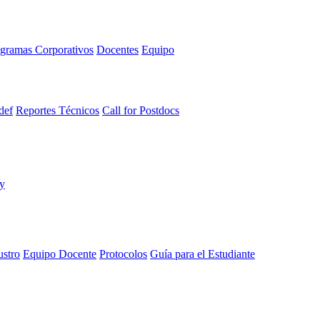
gramas Corporativos
Docentes
Equipo
def
Reportes Técnicos
Call for Postdocs
ustro
Equipo Docente
Protocolos
Guía para el Estudiante