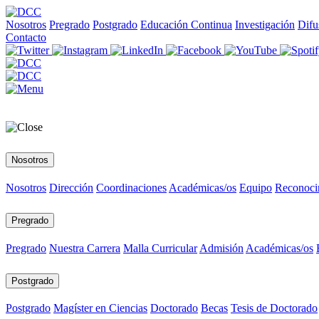
Nosotros
Pregrado
Postgrado
Educación Continua
Investigación
Difu
Contacto
Nosotros
Nosotros
Dirección
Coordinaciones
Académicas/os
Equipo
Reconoci
Pregrado
Pregrado
Nuestra Carrera
Malla Curricular
Admisión
Académicas/os
Postgrado
Postgrado
Magíster en Ciencias
Doctorado
Becas
Tesis de Doctorado