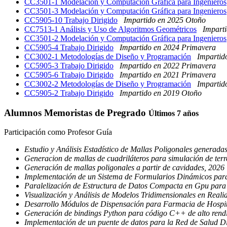
CC3501-1 Modelación y Computación Gráfica para Ingenieros
CC3501-3 Modelación y Computación Gráfica para Ingenieros
CC5905-10 Trabajo Dirigido
Impartido en 2025 Otoño
CC7513-1 Análisis y Uso de Algoritmos Geométricos
Impart
CC3501-2 Modelación y Computación Gráfica para Ingenieros
CC5905-4 Trabajo Dirigido
Impartido en 2024 Primavera
CC3002-1 Metodologías de Diseño y Programación
Impartid
CC5905-3 Trabajo Dirigido
Impartido en 2022 Primavera
CC5905-6 Trabajo Dirigido
Impartido en 2021 Primavera
CC3002-2 Metodologías de Diseño y Programación
Impartid
CC5905-2 Trabajo Dirigido
Impartido en 2019 Otoño
Alumnos Memoristas de Pregrado
Últimos 7 años
Participación como Profesor Guía
Estudio y Análisis Estadístico de Mallas Poligonales generadas
Generacion de mallas de cuadriláteros para simulación de ter
Generación de mallas poligonales a partir de cavidades, 2026
Implementación de un Sistema de Formularios Dinámicos par
Paralelización de Estructura de Datos Compacta en Gpu para
Visualización y Análisis de Modelos Tridimensionales en Reali
Desarrollo Módulos de Dispensación para Farmacia de Hospit
Generación de bindings Python para código C++ de alto rend
Implementación de un puente de datos para la Red de Salud D