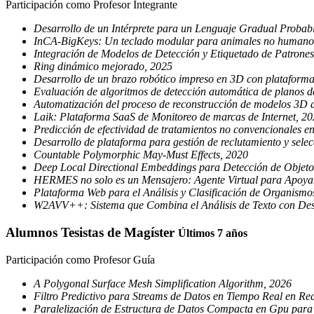
Participación como Profesor Integrante
Desarrollo de un Intérprete para un Lenguaje Gradual Probabi
InCA-BigKeys: Un teclado modular para animales no humano
Integración de Modelos de Detección y Etiquetado de Patrones
Ring dinámico mejorado, 2025
Desarrollo de un brazo robótico impreso en 3D con plataforma
Evaluación de algoritmos de detección automática de planos d
Automatización del proceso de reconstrucción de modelos 3D a
Laik: Plataforma SaaS de Monitoreo de marcas de Internet, 2
Predicción de efectividad de tratamientos no convencionales
Desarrollo de plataforma para gestión de reclutamiento y sele
Countable Polymorphic May-Must Effects, 2020
Deep Local Directional Embeddings para Detección de Objeto
HERMES no solo es un Mensajero: Agente Virtual para Apoyar
Plataforma Web para el Análisis y Clasificación de Organismos
W2AVV++: Sistema que Combina el Análisis de Texto con Descr
Alumnos Tesistas de Magíster
Últimos 7 años
Participación como Profesor Guía
A Polygonal Surface Mesh Simplification Algorithm, 2026
Filtro Predictivo para Streams de Datos en Tiempo Real en R
Paralelización de Estructura de Datos Compacta en Gpu para