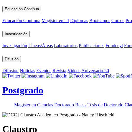
Educación Continua
Educación Continua
Magíster en TI
Diplomas
Bootcamps
Cursos
Pro
Investigación
Investigación
Líneas/Áreas
Laboratorios
Publicaciones
Fondecyt
Fon
Difusión
Difusión
Noticias
Eventos
Revista
Videos
Aniversario 50
Postgrado
Magíster en Ciencias
Doctorado
Becas
Tesis de Doctorado
Cla
Claustro