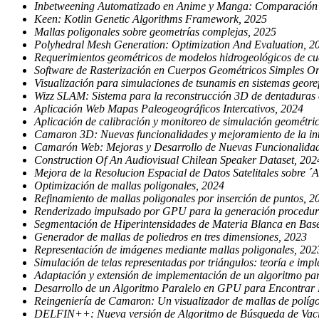
Inbetweening Automatizado en Anime y Manga: Comparación de 
Keen: Kotlin Genetic Algorithms Framework, 2025
Mallas poligonales sobre geometrías complejas, 2025
Polyhedral Mesh Generation: Optimization And Evaluation, 2
Requerimientos geométricos de modelos hidrogeológicos de cu
Software de Rasterización en Cuerpos Geométricos Simples Ori
Visualización para simulaciones de tsunamis en sistemas geore
Wizz SLAM: Sistema para la reconstrucción 3D de dentadura
Aplicación Web Mapas Paleogeográficos Intercativos, 2024
Aplicación de calibración y monitoreo de simulación geométric
Camaron 3D: Nuevas funcionalidades y mejoramiento de la int
Camarón Web: Mejoras y Desarrollo de Nuevas Funcionalidad
Construction Of An Audiovisual Chilean Speaker Dataset, 202
Mejora de la Resolucion Espacial de Datos Satelitales sobre 
Optimización de mallas poligonales, 2024
Refinamiento de mallas poligonales por inserción de puntos, 2
Renderizado impulsado por GPU para la generación procedura
Segmentación de Hiperintensidades de Materia Blanca en Base
Generador de mallas de poliedros en tres dimensiones, 2023
Representación de imágenes mediante mallas poligonales, 202
Simulación de telas representadas por triángulos: teoría e im
Adaptación y extensión de implementación de un algoritmo par
Desarrollo de un Algoritmo Paralelo en GPU para Encontrar P
Reingeniería de Camaron: Un visualizador de mallas de polígo
DELFIN++: Nueva versión de Algoritmo de Búsqueda de Vac