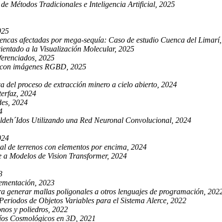
Métodos Tradicionales e Inteligencia Artificial, 2025
025
encas afectadas por mega-sequía: Caso de estudio Cuenca del Limarí
entado a la Visualización Molecular, 2025
ferenciados, 2025
s con imágenes RGBD, 2025
a del proceso de extracción minero a cielo abierto, 2024
erfaz, 2024
es, 2024
4
´Aldeh´Idos Utilizando una Red Neuronal Convolucional, 2024
024
l de terrenos con elementos por encima, 2024
 a Modelos de Vision Transformer, 2024
3
plementación, 2023
a generar mallas poligonales a otros lenguajes de programación, 202
eriodos de Objetos Variables para el Sistema Alerce, 2022
nos y poliedros, 2022
íos Cosmológicos en 3D, 2021