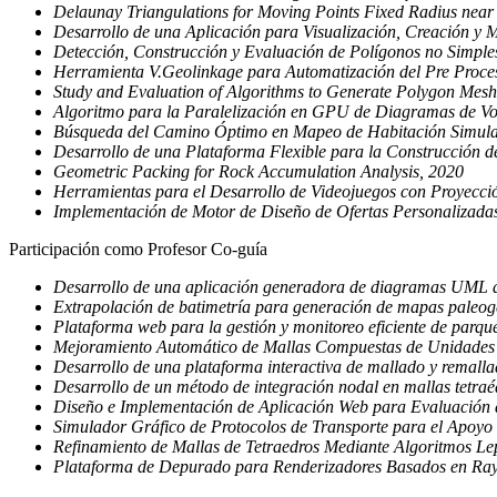
Delaunay Triangulations for Moving Points Fixed Radius near
Desarrollo de una Aplicación para Visualización, Creación y
Detección, Construcción y Evaluación de Polígonos no Simples
Herramienta V.Geolinkage para Automatización del Pre Procesa
Study and Evaluation of Algorithms to Generate Polygon Mesh
Algoritmo para la Paralelización en GPU de Diagramas de Vo
Búsqueda del Camino Óptimo en Mapeo de Habitación Simulad
Desarrollo de una Plataforma Flexible para la Construcción d
Geometric Packing for Rock Accumulation Analysis, 2020
Herramientas para el Desarrollo de Videojuegos con Proyecci
Implementación de Motor de Diseño de Ofertas Personalizada
Participación como Profesor Co-guía
Desarrollo de una aplicación generadora de diagramas UML a 
Extrapolación de batimetría para generación de mapas paleog
Plataforma web para la gestión y monitoreo eficiente de parqu
Mejoramiento Automático de Mallas Compuestas de Unidades
Desarrollo de una plataforma interactiva de mallado y remall
Desarrollo de un método de integración nodal en mallas tetraéd
Diseño e Implementación de Aplicación Web para Evaluación 
Simulador Gráfico de Protocolos de Transporte para el Apoyo
Refinamiento de Mallas de Tetraedros Mediante Algoritmos Le
Plataforma de Depurado para Renderizadores Basados en Ray