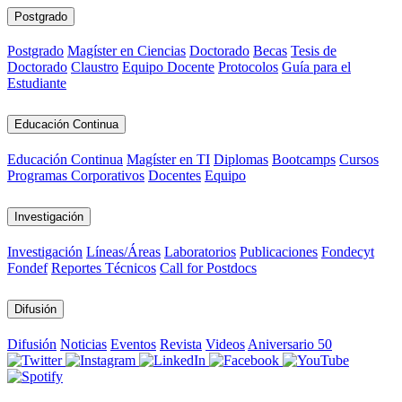
Postgrado
Postgrado
Magíster en Ciencias
Doctorado
Becas
Tesis de
Doctorado
Claustro
Equipo Docente
Protocolos
Guía para el
Estudiante
Educación Continua
Educación Continua
Magíster en TI
Diplomas
Bootcamps
Cursos
Programas Corporativos
Docentes
Equipo
Investigación
Investigación
Líneas/Áreas
Laboratorios
Publicaciones
Fondecyt
Fondef
Reportes Técnicos
Call for Postdocs
Difusión
Difusión
Noticias
Eventos
Revista
Videos
Aniversario 50