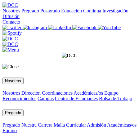
Nosotros
Pregrado
Postgrado
Educación Continua
Investigación
Difusión
Contacto
Nosotros
Nosotros
Dirección
Coordinaciones
Académicas/os
Equipo
Reconocimientos
Campus
Centro de Estudiantes
Bolsa de Trabajo
Pregrado
Pregrado
Nuestra Carrera
Malla Curricular
Admisión
Académicas/os
Equipo