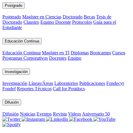
Postgrado
Postgrado
Magíster en Ciencias
Doctorado
Becas
Tesis de
Doctorado
Claustro
Equipo Docente
Protocolos
Guía para el
Estudiante
Educación Continua
Educación Continua
Magíster en TI
Diplomas
Bootcamps
Cursos
Programas Corporativos
Docentes
Equipo
Investigación
Investigación
Líneas/Áreas
Laboratorios
Publicaciones
Fondecyt
Fondef
Reportes Técnicos
Call for Postdocs
Difusión
Difusión
Noticias
Eventos
Revista
Videos
Aniversario 50