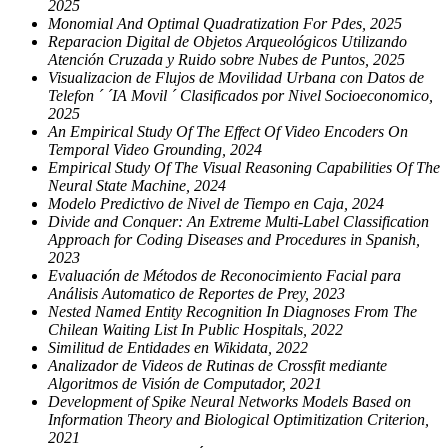
2025
Monomial And Optimal Quadratization For Pdes, 2025
Reparacion Digital de Objetos Arqueológicos Utilizando
Atención Cruzada y Ruido sobre Nubes de Puntos, 2025
Visualizacion de Flujos de Movilidad Urbana con Datos de
Telefon ´ ´IA Movil ´ Clasificados por Nivel Socioeconomico,
2025
An Empirical Study Of The Effect Of Video Encoders On
Temporal Video Grounding, 2024
Empirical Study Of The Visual Reasoning Capabilities Of The
Neural State Machine, 2024
Modelo Predictivo de Nivel de Tiempo en Caja, 2024
Divide and Conquer: An Extreme Multi-Label Classification
Approach for Coding Diseases and Procedures in Spanish,
2023
Evaluación de Métodos de Reconocimiento Facial para
Análisis Automatico de Reportes de Prey, 2023
Nested Named Entity Recognition In Diagnoses From The
Chilean Waiting List In Public Hospitals, 2022
Similitud de Entidades en Wikidata, 2022
Analizador de Videos de Rutinas de Crossfit mediante
Algoritmos de Visión de Computador, 2021
Development of Spike Neural Networks Models Based on
Information Theory and Biological Optimitization Criterion,
2021