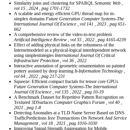
Similarity joins and clustering for SPARQL
Semantic Web ,
vol 15 , 2024 , pag 1701-1732
A scalable and energy efficient GPU thread map for m-
simplex domains
Future Generation Computer Systems-The
International Journal Of Escience , vol 141 , 2023 , pag 651-
662
A comprehensive review of the video-to-text problem
Artificial Intelligence Review , vol 55 , 2022 , pag 4165-4239
Effect of adding physical links on the robustness of the
Internetmodeled as a physical-logical interdependent network
using simplestrategies
International Journal Of Critical
Infrastructure Protection , vol 36 , 2022
Interactive annotation of geometric ornamentation on painted
pottery assisted by deep learning
It-Information Technology ,
vol 64 , 2022 , pag 217-231
Squeeze: Efficient compact fractals for tensor core GPUs
Future Generation Computer Systems-The International
Journal Of Escience , vol 135 , 2022 , pag 10-19
A Benchmark Dataset for Repetitive Pattern Recognition on
Textured 3DSurfaces
Computer Graphics Forum , vol 40 ,
2021 , pag 1-8
Detecting Anomalies at a TLD Name Server Based on DNS
TrafficPredictions
Ieee Transactions On Network And Service
Management , vol 18 , 2021 , pag 1016-1030
Improving Signal-Strength Aggregation for Mobile