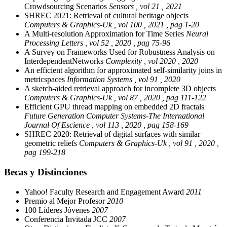
Crowdsourcing Scenarios
Sensors , vol 21 , 2021
SHREC 2021: Retrieval of cultural heritage objects
Computers & Graphics-Uk , vol 100 , 2021 , pag 1-20
A Multi-resolution Approximation for Time Series
Neural
Processing Letters , vol 52 , 2020 , pag 75-96
A Survey on Frameworks Used for Robustness Analysis on
InterdependentNetworks
Complexity , vol 2020 , 2020
An efficient algorithm for approximated self-similarity joins in
metricspaces
Information Systems , vol 91 , 2020
A sketch-aided retrieval approach for incomplete 3D objects
Computers & Graphics-Uk , vol 87 , 2020 , pag 111-122
Efficient GPU thread mapping on embedded 2D fractals
Future Generation Computer Systems-The International
Journal Of Escience , vol 113 , 2020 , pag 158-169
SHREC 2020: Retrieval of digital surfaces with similar
geometric reliefs
Computers & Graphics-Uk , vol 91 , 2020 ,
pag 199-218
Becas y Distinciones
Yahoo! Faculty Research and Engagement Award
2011
Premio al Mejor Profesor
2010
100 Líderes Jóvenes
2007
Conferencia Invitada JCC
2007