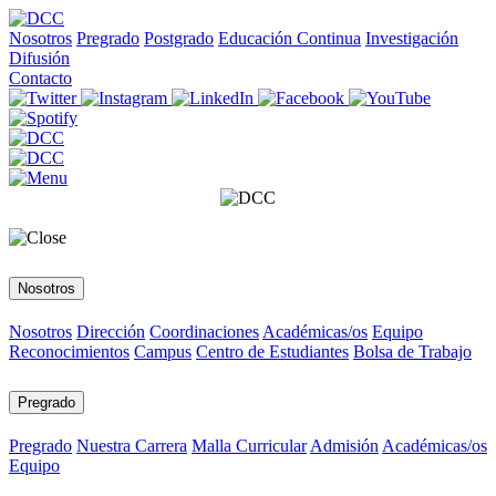
Nosotros
Pregrado
Postgrado
Educación Continua
Investigación
Difusión
Contacto
Nosotros
Nosotros
Dirección
Coordinaciones
Académicas/os
Equipo
Reconocimientos
Campus
Centro de Estudiantes
Bolsa de Trabajo
Pregrado
Pregrado
Nuestra Carrera
Malla Curricular
Admisión
Académicas/os
Equipo