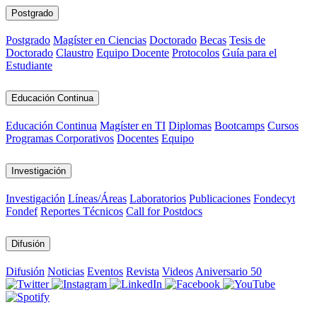
Postgrado
Postgrado
Magíster en Ciencias
Doctorado
Becas
Tesis de
Doctorado
Claustro
Equipo Docente
Protocolos
Guía para el
Estudiante
Educación Continua
Educación Continua
Magíster en TI
Diplomas
Bootcamps
Cursos
Programas Corporativos
Docentes
Equipo
Investigación
Investigación
Líneas/Áreas
Laboratorios
Publicaciones
Fondecyt
Fondef
Reportes Técnicos
Call for Postdocs
Difusión
Difusión
Noticias
Eventos
Revista
Videos
Aniversario 50