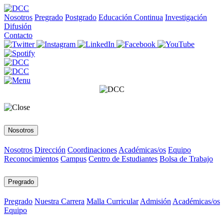
Nosotros
Pregrado
Postgrado
Educación Continua
Investigación
Difusión
Contacto
Nosotros
Nosotros
Dirección
Coordinaciones
Académicas/os
Equipo
Reconocimientos
Campus
Centro de Estudiantes
Bolsa de Trabajo
Pregrado
Pregrado
Nuestra Carrera
Malla Curricular
Admisión
Académicas/os
Equipo