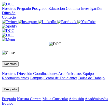
Nosotros
Pregrado
Postgrado
Educación Continua
Investigación
Difusión
Contacto
Nosotros
Nosotros
Dirección
Coordinaciones
Académicas/os
Equipo
Reconocimientos
Campus
Centro de Estudiantes
Bolsa de Trabajo
Pregrado
Pregrado
Nuestra Carrera
Malla Curricular
Admisión
Académicas/os
Equipo