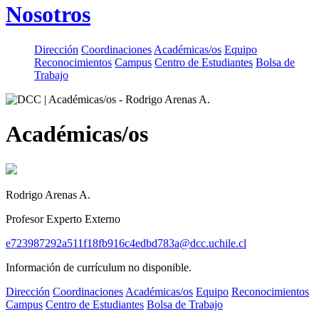
Nosotros
Dirección
Coordinaciones
Académicas/os
Equipo
Reconocimientos
Campus
Centro de Estudiantes
Bolsa de
Trabajo
Académicas/os
Rodrigo Arenas A.
Profesor Experto Externo
e723987292a511f18fb916c4edbd783a@dcc.uchile.cl
Información de currículum no disponible.
Dirección
Coordinaciones
Académicas/os
Equipo
Reconocimientos
Campus
Centro de Estudiantes
Bolsa de Trabajo