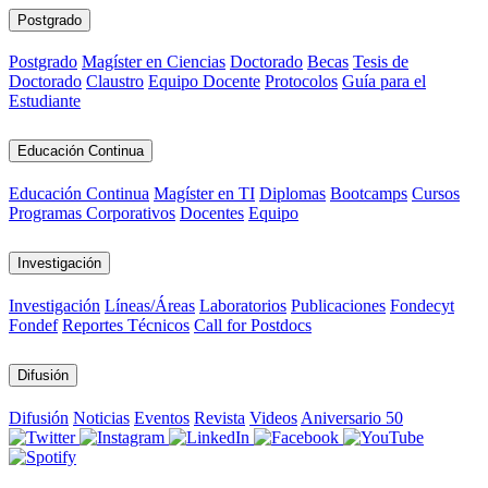
Postgrado
Postgrado
Magíster en Ciencias
Doctorado
Becas
Tesis de
Doctorado
Claustro
Equipo Docente
Protocolos
Guía para el
Estudiante
Educación Continua
Educación Continua
Magíster en TI
Diplomas
Bootcamps
Cursos
Programas Corporativos
Docentes
Equipo
Investigación
Investigación
Líneas/Áreas
Laboratorios
Publicaciones
Fondecyt
Fondef
Reportes Técnicos
Call for Postdocs
Difusión
Difusión
Noticias
Eventos
Revista
Videos
Aniversario 50