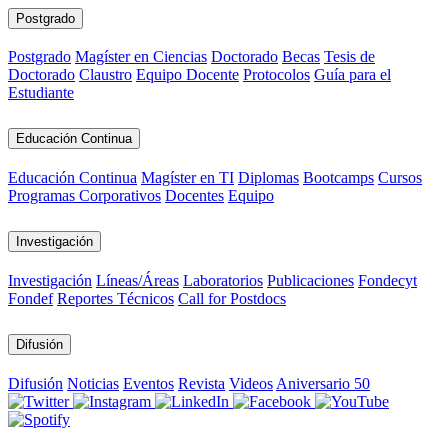
Postgrado
Postgrado
Magíster en Ciencias
Doctorado
Becas
Tesis de
Doctorado
Claustro
Equipo Docente
Protocolos
Guía para el
Estudiante
Educación Continua
Educación Continua
Magíster en TI
Diplomas
Bootcamps
Cursos
Programas Corporativos
Docentes
Equipo
Investigación
Investigación
Líneas/Áreas
Laboratorios
Publicaciones
Fondecyt
Fondef
Reportes Técnicos
Call for Postdocs
Difusión
Difusión
Noticias
Eventos
Revista
Videos
Aniversario 50