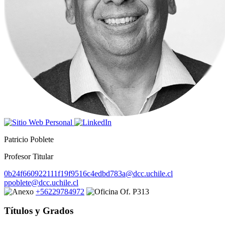
Patricio Poblete
Profesor Titular
0b24f660922111f19f9516c4edbd783a@dcc.uchile.cl
ppoblete@dcc.uchile.cl
+56229784972
Of. P313
Títulos y Grados