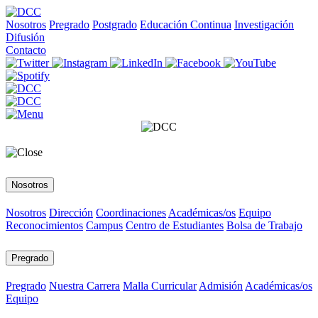
Nosotros
Pregrado
Postgrado
Educación Continua
Investigación
Difusión
Contacto
Nosotros
Nosotros
Dirección
Coordinaciones
Académicas/os
Equipo
Reconocimientos
Campus
Centro de Estudiantes
Bolsa de Trabajo
Pregrado
Pregrado
Nuestra Carrera
Malla Curricular
Admisión
Académicas/os
Equipo