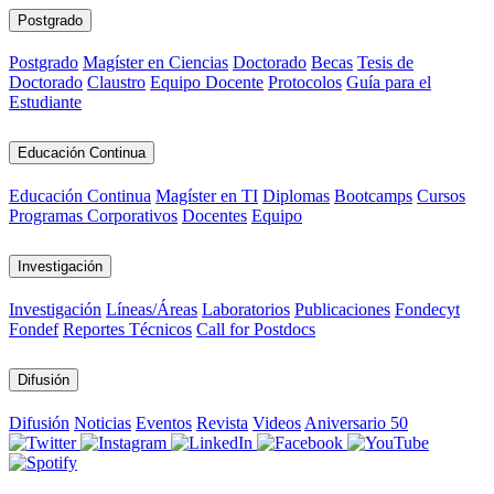
Postgrado
Postgrado
Magíster en Ciencias
Doctorado
Becas
Tesis de
Doctorado
Claustro
Equipo Docente
Protocolos
Guía para el
Estudiante
Educación Continua
Educación Continua
Magíster en TI
Diplomas
Bootcamps
Cursos
Programas Corporativos
Docentes
Equipo
Investigación
Investigación
Líneas/Áreas
Laboratorios
Publicaciones
Fondecyt
Fondef
Reportes Técnicos
Call for Postdocs
Difusión
Difusión
Noticias
Eventos
Revista
Videos
Aniversario 50