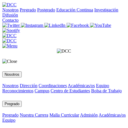
Nosotros
Pregrado
Postgrado
Educación Continua
Investigación
Difusión
Contacto
Nosotros
Nosotros
Dirección
Coordinaciones
Académicas/os
Equipo
Reconocimientos
Campus
Centro de Estudiantes
Bolsa de Trabajo
Pregrado
Pregrado
Nuestra Carrera
Malla Curricular
Admisión
Académicas/os
Equipo