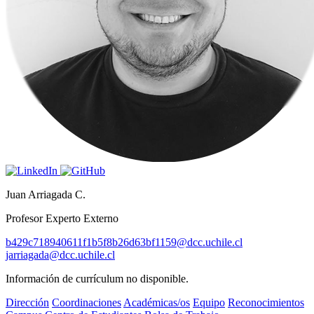
Juan Arriagada C.
Profesor Experto Externo
b429c718940611f1b5f8b26d63bf1159@dcc.uchile.cl
jarriagada@dcc.uchile.cl
Información de currículum no disponible.
Dirección
Coordinaciones
Académicas/os
Equipo
Reconocimientos