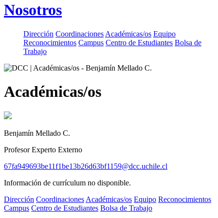
Nosotros
Dirección
Coordinaciones
Académicas/os
Equipo
Reconocimientos
Campus
Centro de Estudiantes
Bolsa de
Trabajo
Académicas/os
Benjamín Mellado C.
Profesor Experto Externo
67fa949693be11f1be13b26d63bf1159@dcc.uchile.cl
Información de currículum no disponible.
Dirección
Coordinaciones
Académicas/os
Equipo
Reconocimientos
Campus
Centro de Estudiantes
Bolsa de Trabajo