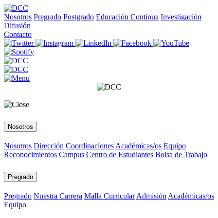
Nosotros
Pregrado
Postgrado
Educación Continua
Investigación
Difusión
Contacto
Nosotros
Nosotros
Dirección
Coordinaciones
Académicas/os
Equipo
Reconocimientos
Campus
Centro de Estudiantes
Bolsa de Trabajo
Pregrado
Pregrado
Nuestra Carrera
Malla Curricular
Admisión
Académicas/os
Equipo