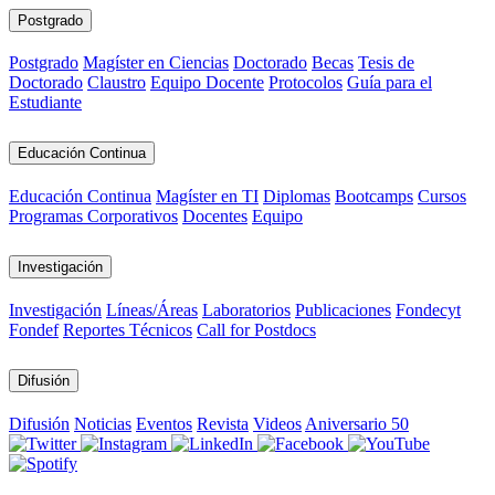
Postgrado
Postgrado
Magíster en Ciencias
Doctorado
Becas
Tesis de
Doctorado
Claustro
Equipo Docente
Protocolos
Guía para el
Estudiante
Educación Continua
Educación Continua
Magíster en TI
Diplomas
Bootcamps
Cursos
Programas Corporativos
Docentes
Equipo
Investigación
Investigación
Líneas/Áreas
Laboratorios
Publicaciones
Fondecyt
Fondef
Reportes Técnicos
Call for Postdocs
Difusión
Difusión
Noticias
Eventos
Revista
Videos
Aniversario 50