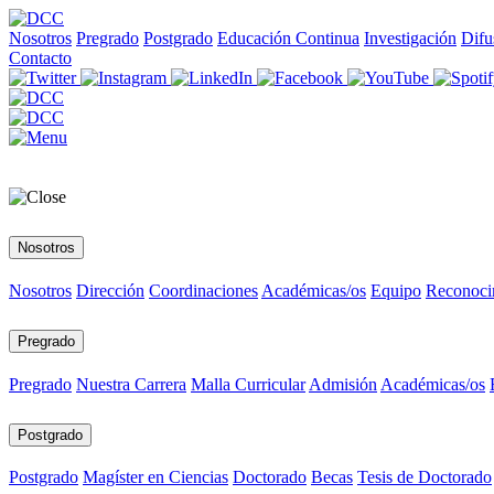
Nosotros
Pregrado
Postgrado
Educación Continua
Investigación
Difu
Contacto
Nosotros
Nosotros
Dirección
Coordinaciones
Académicas/os
Equipo
Reconoci
Pregrado
Pregrado
Nuestra Carrera
Malla Curricular
Admisión
Académicas/os
Postgrado
Postgrado
Magíster en Ciencias
Doctorado
Becas
Tesis de Doctorado