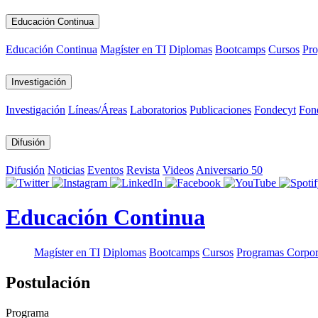
Educación Continua
Educación Continua
Magíster en TI
Diplomas
Bootcamps
Cursos
Pro
Investigación
Investigación
Líneas/Áreas
Laboratorios
Publicaciones
Fondecyt
Fon
Difusión
Difusión
Noticias
Eventos
Revista
Videos
Aniversario 50
Educación Continua
Magíster en TI
Diplomas
Bootcamps
Cursos
Programas Corpor
Postulación
Programa