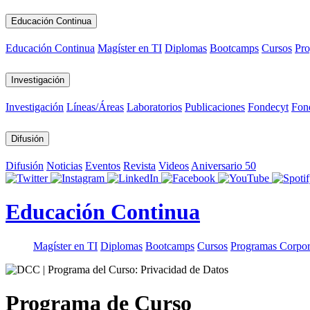
Educación Continua
Educación Continua
Magíster en TI
Diplomas
Bootcamps
Cursos
Pro
Investigación
Investigación
Líneas/Áreas
Laboratorios
Publicaciones
Fondecyt
Fon
Difusión
Difusión
Noticias
Eventos
Revista
Videos
Aniversario 50
Educación Continua
Magíster en TI
Diplomas
Bootcamps
Cursos
Programas Corpor
Programa de Curso