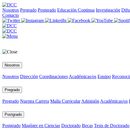
Nosotros
Pregrado
Postgrado
Educación Continua
Investigación
Difu
Contacto
Nosotros
Nosotros
Dirección
Coordinaciones
Académicas/os
Equipo
Reconoci
Pregrado
Pregrado
Nuestra Carrera
Malla Curricular
Admisión
Académicas/os
Postgrado
Postgrado
Magíster en Ciencias
Doctorado
Becas
Tesis de Doctorado