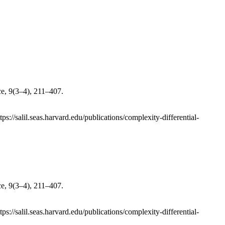
ce, 9(3–4), 211–407.
://salil.seas.harvard.edu/publications/complexity-differential-
ce, 9(3–4), 211–407.
://salil.seas.harvard.edu/publications/complexity-differential-