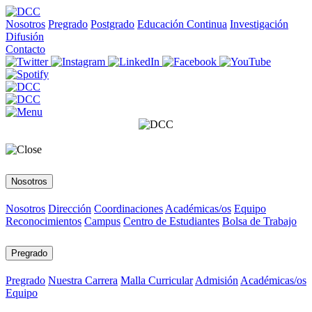
Nosotros
Pregrado
Postgrado
Educación Continua
Investigación
Difusión
Contacto
Nosotros
Nosotros
Dirección
Coordinaciones
Académicas/os
Equipo
Reconocimientos
Campus
Centro de Estudiantes
Bolsa de Trabajo
Pregrado
Pregrado
Nuestra Carrera
Malla Curricular
Admisión
Académicas/os
Equipo