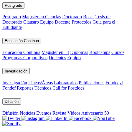
Postgrado
Postgrado
Magíster en Ciencias
Doctorado
Becas
Tesis de
Doctorado
Claustro
Equipo Docente
Protocolos
Guía para el
Estudiante
Educación Continua
Educación Continua
Magíster en TI
Diplomas
Bootcamps
Cursos
Programas Corporativos
Docentes
Equipo
Investigación
Investigación
Líneas/Áreas
Laboratorios
Publicaciones
Fondecyt
Fondef
Reportes Técnicos
Call for Postdocs
Difusión
Difusión
Noticias
Eventos
Revista
Videos
Aniversario 50