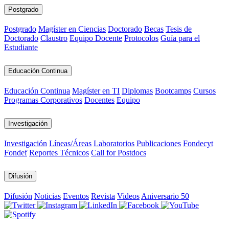
Postgrado
Postgrado
Magíster en Ciencias
Doctorado
Becas
Tesis de
Doctorado
Claustro
Equipo Docente
Protocolos
Guía para el
Estudiante
Educación Continua
Educación Continua
Magíster en TI
Diplomas
Bootcamps
Cursos
Programas Corporativos
Docentes
Equipo
Investigación
Investigación
Líneas/Áreas
Laboratorios
Publicaciones
Fondecyt
Fondef
Reportes Técnicos
Call for Postdocs
Difusión
Difusión
Noticias
Eventos
Revista
Videos
Aniversario 50