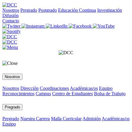
Nosotros
Pregrado
Postgrado
Educación Continua
Investigación
Difusión
Contacto
Nosotros
Nosotros
Dirección
Coordinaciones
Académicas/os
Equipo
Reconocimientos
Campus
Centro de Estudiantes
Bolsa de Trabajo
Pregrado
Pregrado
Nuestra Carrera
Malla Curricular
Admisión
Académicas/os
Equipo