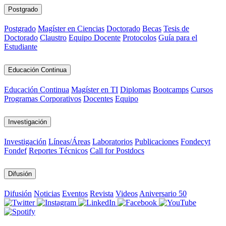
Postgrado
Postgrado
Magíster en Ciencias
Doctorado
Becas
Tesis de
Doctorado
Claustro
Equipo Docente
Protocolos
Guía para el
Estudiante
Educación Continua
Educación Continua
Magíster en TI
Diplomas
Bootcamps
Cursos
Programas Corporativos
Docentes
Equipo
Investigación
Investigación
Líneas/Áreas
Laboratorios
Publicaciones
Fondecyt
Fondef
Reportes Técnicos
Call for Postdocs
Difusión
Difusión
Noticias
Eventos
Revista
Videos
Aniversario 50