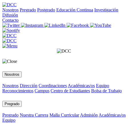
Nosotros
Pregrado
Postgrado
Educación Continua
Investigación
Difusión
Contacto
Nosotros
Nosotros
Dirección
Coordinaciones
Académicas/os
Equipo
Reconocimientos
Campus
Centro de Estudiantes
Bolsa de Trabajo
Pregrado
Pregrado
Nuestra Carrera
Malla Curricular
Admisión
Académicas/os
Equipo