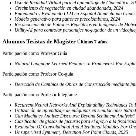
Uso de Realidad Virtual para el aprendizaje de Cinemática, 2
Crecimiento de vegetación en ciudad abandonada, 2024
Entrenando y Evaluando LLM en Español Aumentando Capacid
Modelo generativo para patrones precolombinos, 2024
Reconocimiento de Patrones Repetitivos en Imágenes de Motiv
Utility-AI para controlar personajes no-jugador de un videoju
Alumnos Tesistas de Magíster
Últimos 7 años
Participación como Profesor Guía
Natural Language Learned Features: a Framework For Explainab
Participación como Profesor Co-guía
Detección de Cambios de Obras de Construcción mediante Imág
Participación como Profesor Integrante
Recurrent Neural Networks And Explainability Techniques To Id
Utilización de aprendizaje de máquinas en simulaciones hidr
Can Machines Analyze Discourse Beyond Sentiment Analysis? 
Clasificador de glosas de facturas para el apoyo a la fiscaliza
Evaluation Of Convolutional And Attentional Modules For One
Unsupervised Symmetry Detection For Point Clouds, 2025