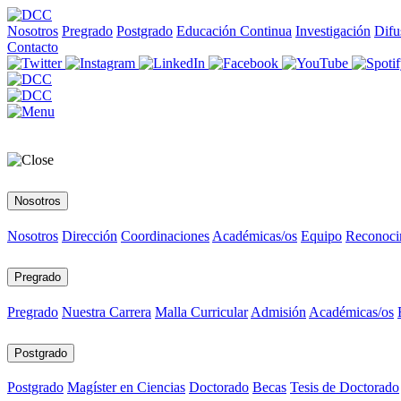
Nosotros
Pregrado
Postgrado
Educación Continua
Investigación
Difu
Contacto
Nosotros
Nosotros
Dirección
Coordinaciones
Académicas/os
Equipo
Reconoci
Pregrado
Pregrado
Nuestra Carrera
Malla Curricular
Admisión
Académicas/os
Postgrado
Postgrado
Magíster en Ciencias
Doctorado
Becas
Tesis de Doctorado