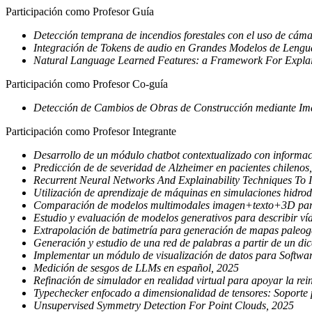
Participación como Profesor Guía
Detección temprana de incendios forestales con el uso de cáma
Integración de Tokens de audio en Grandes Modelos de Lenguaj
Natural Language Learned Features: a Framework For Explainab
Participación como Profesor Co-guía
Detección de Cambios de Obras de Construcción mediante Imág
Participación como Profesor Integrante
Desarrollo de un módulo chatbot contextualizado con informaci
Predicción de de severidad de Alzheimer en pacientes chilenos
Recurrent Neural Networks And Explainability Techniques To Id
Utilización de aprendizaje de máquinas en simulaciones hidr
Comparación de modelos multimodales imagen+texto+3D para 
Estudio y evaluación de modelos generativos para describir ví
Extrapolación de batimetría para generación de mapas paleog
Generación y estudio de una red de palabras a partir de un di
Implementar un módulo de visualización de datos para Softwa
Medición de sesgos de LLMs en español, 2025
Refinación de simulador en realidad virtual para apoyar la rei
Typechecker enfocado a dimensionalidad de tensores: Soporte
Unsupervised Symmetry Detection For Point Clouds, 2025