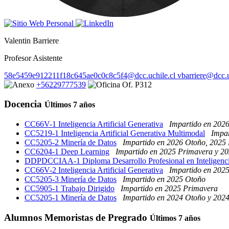
Valentin Barriere
Profesor Asistente
58e5459e912211f18c645ae0c0c8c5f4@dcc.uchile.cl
vbarriere@dcc.u
+56229777539
Of. P312
Docencia
Últimos 7 años
CC66V-1 Inteligencia Artificial Generativa
Impartido en 202
CC5219-1 Inteligencia Artificial Generativa Multimodal
Impa
CC5205-2 Minería de Datos
Impartido en 2026 Otoño, 2025
CC6204-1 Deep Learning
Impartido en 2025 Primavera y 2
DDPDCCIAA-1 Diploma Desarrollo Profesional en Inteligencia 
CC66V-2 Inteligencia Artificial Generativa
Impartido en 202
CC5205-3 Minería de Datos
Impartido en 2025 Otoño
CC5905-1 Trabajo Dirigido
Impartido en 2025 Primavera
CC5205-1 Minería de Datos
Impartido en 2024 Otoño y 202
Alumnos Memoristas de Pregrado
Últimos 7 años