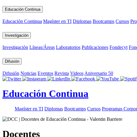
Educación Continua
Educación Continua
Magíster en TI
Diplomas
Bootcamps
Cursos
Pro
Investigación
Investigación
Líneas/Áreas
Laboratorios
Publicaciones
Fondecyt
Fon
Difusión
Difusión
Noticias
Eventos
Revista
Videos
Aniversario 50
Educación Continua
Magíster en TI
Diplomas
Bootcamps
Cursos
Programas Corpor
Docentes