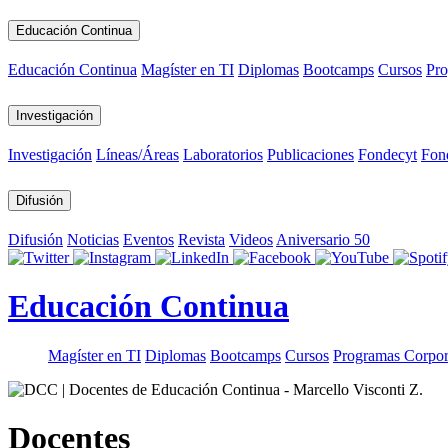
Educación Continua
Educación Continua
Magíster en TI
Diplomas
Bootcamps
Cursos
Pro
Investigación
Investigación
Líneas/Áreas
Laboratorios
Publicaciones
Fondecyt
Fon
Difusión
Difusión
Noticias
Eventos
Revista
Videos
Aniversario 50
Educación Continua
Magíster en TI
Diplomas
Bootcamps
Cursos
Programas Corpor
Docentes