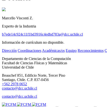
Marcello Visconti Z.
Experto de la Industria
b7ede14c924c11f1bd3916c4edbd783a@dcc.uchile.cl
Información de currículum no disponible.
Dirección
Coordinaciones
Académicas/os
Equipo
Reconocimientos
C
Departamento de Ciencias de la Computación
Facultad de Ciencias Físicas y Matemáticas
Universidad de Chile
Beauchef 851, Edificio Norte, Tercer Piso
Santiago, Chile. C.P. 837-0456
+562 2978 0652
contacto@dcc.uchile.cl
contacto@dcc.uchile.cl