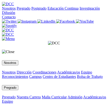
Nosotros
Pregrado
Postgrado
Educación Continua
Investigación
Difusión
Contacto
Nosotros
Nosotros
Dirección
Coordinaciones
Académicas/os
Equipo
Reconocimientos
Campus
Centro de Estudiantes
Bolsa de Trabajo
Pregrado
Pregrado
Nuestra Carrera
Malla Curricular
Admisión
Académicas/os
Equipo