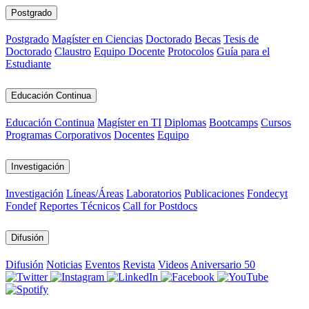
Postgrado
Postgrado
Magíster en Ciencias
Doctorado
Becas
Tesis de
Doctorado
Claustro
Equipo Docente
Protocolos
Guía para el
Estudiante
Educación Continua
Educación Continua
Magíster en TI
Diplomas
Bootcamps
Cursos
Programas Corporativos
Docentes
Equipo
Investigación
Investigación
Líneas/Áreas
Laboratorios
Publicaciones
Fondecyt
Fondef
Reportes Técnicos
Call for Postdocs
Difusión
Difusión
Noticias
Eventos
Revista
Videos
Aniversario 50