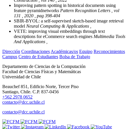
Construction , vol 140 , 2022
Improving pattern spotting in historical documents using
feature pyramidnetworks
Pattern Recognition Letters , vol
131 , 2020 , pag 398-404
SBIR-BYOL: a self-supervised sketch-based image retrieval
model
Neural Computing & Applications ,
VETE: improving visual embeddings through text
descriptions for eCommerce search engines
Multimedia Tools
And Applications ,
Dirección
Coordinaciones
Académicas/os
Equipo
Reconocimientos
Campus
Centro de Estudiantes
Bolsa de Trabajo
Departamento de Ciencias de la Computación
Facultad de Ciencias Físicas y Matemáticas
Universidad de Chile
Beauchef 851, Edificio Norte, Tercer Piso
Santiago, Chile. C.P. 837-0456
+562 2978 0652
contacto@dcc.uchile.cl
contacto@dcc.uchile.cl